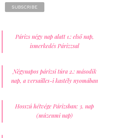
Párizs négy nap alatt 1.: első nap,
ismerkedés Párizzsal
Négynapos párizsi túra 2.: második
nap, a versailles-i kastély nyomában
Hosszú hétvége Párizsban: 3. nap
(múzeumi nap)