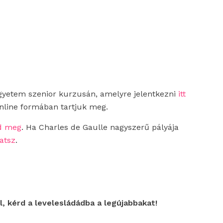
Egyetem szenior kurzusán, amelyre jelentkezni
itt
 online formában tartjuk meg.
ed meg
. Ha Charles de Gaulle nagyszerű pályája
hatsz
.
l, kérd a levelesládádba a legújabbakat!