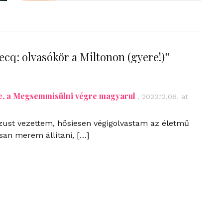
cq: olvasókör a Miltonon (gyere!)
”
e, a Megsemmisülni végre magyarul
,
2023.12.06. at
zust vezettem, hősiesen végigolvastam az életmű
osan merem állítani, […]