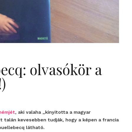
ecq: olvasókör a
)
 mémjét
, aki valaha „kinyitotta a magyar
t talán kevesebben tudják, hogy a képen a francia
ouellebecq látható.