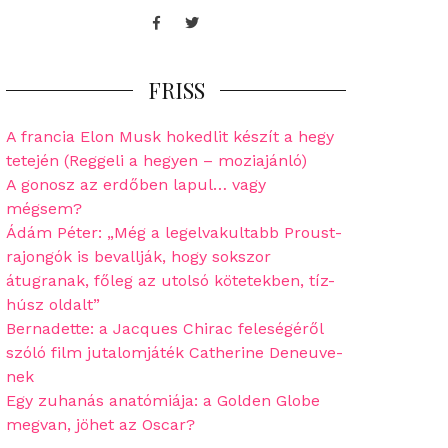
Facebook
Twitter
FRISS
A francia Elon Musk hokedlit készít a hegy
tetején (Reggeli a hegyen – moziajánló)
A gonosz az erdőben lapul… vagy
mégsem?
Ádám Péter: „Még a legelvakultabb Proust-
rajongók is bevallják, hogy sokszor
átugranak, főleg az utolsó kötetekben, tíz-
húsz oldalt”
Bernadette: a Jacques Chirac feleségéről
szóló film jutalomjáték Catherine Deneuve-
nek
Egy zuhanás anatómiája: a Golden Globe
megvan, jöhet az Oscar?