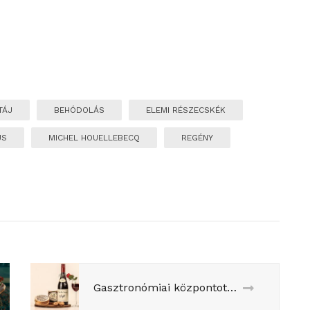
TÁJ
BEHÓDOLÁS
ELEMI RÉSZECSKÉK
US
MICHEL HOUELLEBECQ
REGÉNY
Gasztronómiai központot alapítanának a franciák