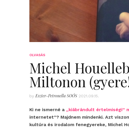
OLVASÁS
Michel Houelleb
Miltonon (gyere!
Eszter-Petronella SOÓS
by
2021.09.15.
Ki ne ismerné a
„kiábrándult értelmiségi”
internetet”? Majdnem mindenki. Azt viszon
kultúra és irodalom fenegyereke, Michel H