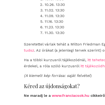
10.26. 13:30
11.02. 13:30
11.09. 13:30
11.16. 13:30
11.23. 13:30
11.30. 13:30
Szeretettel várlak tehát a Milton Friedman 
tudsz
. Az órákat (a jelenlegi tervek szerint)
Ha a többi kurzusról tájékozódnál,
itt tehet
érdekel, a róla szóló kurzusról
itt tájékozód
(A
kiemelt kép forrása: saját felvétel
)
Kéred az újdonságokat?
Ne maradj le a
www.franciacsok.hu
cikkeirő