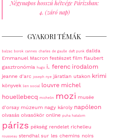
Négynapos hosszú hétvége Párizsban:
4. (záró nap)
GYAKORI TÉMÁK
dalida
balzac
borok
cannes
charles de gaulle
daft punk
Emmanuel Macron
festészet
film
flaubert
i. ferenc
irodalom
gasztronómia
hugo
krimi
jeanne d'arc
járatlan utakon
joseph nye
louvre
michel
könyvek
lien social
mozi
houellebecq
musée
michelin
napóleon
d'orsay
múzeum
nagy károly
olvasás
olvasókör
online
puha hatalom
párizs
pékség
rendelet
richelieu
stendhal
sur les chemins noirs
rousseau