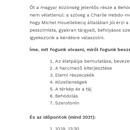
Őt a magyar közönség jelentős része a Behó
nem véletlenül: a szöveg a Charlie Hebdo-mer
hogy Michel Houellebecq általában jól érzi a 
pesszimista, gyakran tárgyalt, befolyásos sze
igyekszünk a kérdésre válaszolni.
Íme, mit fogunk olvasni, miről fogunk beszé
Az életpálya bemutatása, beveze
A harcmező kiterjesztése
Elemi részecskék
Közellenségek
A térkép és a táj
Behódolás
Szerotonin
És az időpontok (mind 2021):
10.19. 13:30