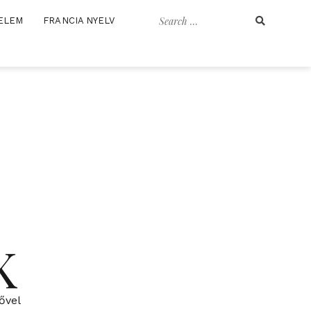
Search
ELEM
FRANCIA NYELV
for:
K
ővel