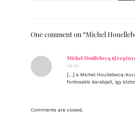
One comment on “
Michel Houellebe
Michel Houllebecq új regény
09:20
[…] a Michel Houllebecq-kur
fontosabb darabjait, így bizt
Comments are closed.