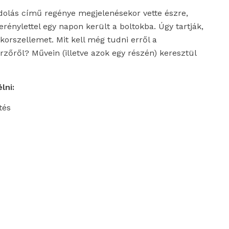
dolás című regénye megjelenésekor vette észre,
énylettel egy napon került a boltokba. Úgy tartják,
korszellemet. Mit kell még tudni erről a
rzőről? Művein (illetve azok egy részén) keresztül
lni:
tés