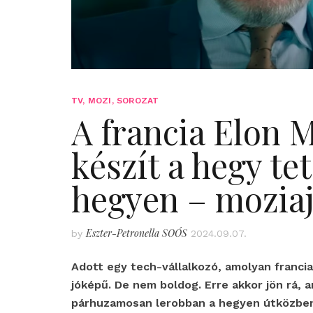
TV, MOZI, SOROZAT
A francia Elon 
készít a hegy te
hegyen – moziaj
Eszter-Petronella SOÓS
by
2024.09.07.
Adott egy tech-vállalkozó, amolyan francia
jóképű. De nem boldog. Erre akkor jön rá, 
párhuzamosan lerobban a hegyen útközben