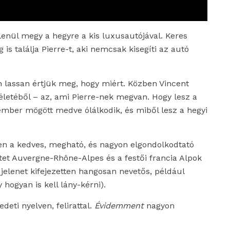
lenül megy a hegyre a kis luxusautójával. Keres
 is találja Pierre-t, aki nemcsak kisegíti az autó
n lassan értjük meg, hogy miért. Közben Vincent
 életéből – az, ami Pierre-nek megvan. Hogy lesz a
z ember mögött medve ólálkodik, és miből lesz a hegyi
n a kedves, megható, és nagyon elgondolkodtató
tet Auvergne-Rhône-Alpes és a festői francia Alpok
 jelenet kifejezetten hangosan nevetős, például
 hogyan is kell lány-kérni).
eti nyelven, felirattal.
Évidemment
nagyon