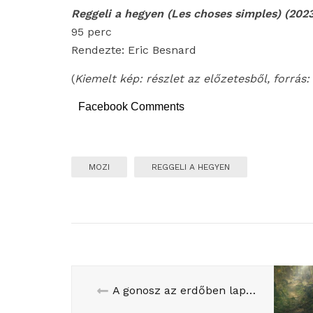
Reggeli a hegyen (Les choses simple
s) (202
95 perc
Rendezte: Eric Besnard
(
Kiemelt kép: részlet az előzetesből, forrás:
Facebook Comments
MOZI
REGGELI A HEGYEN
A gonosz az erdőben lapul… vagy mégsem?