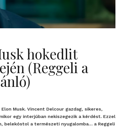
Musk hokedlit
tején (Reggeli a
ánló)
 Elon Musk. Vincent Delcour gazdag, sikeres,
amikor egy interjúban nekiszegezik a kérdést. Ezzel
, belekóstol a természeti nyugalomba… a Reggeli