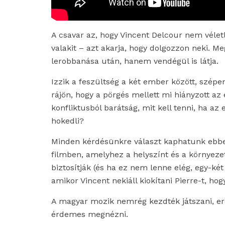
A csavar az, hogy Vincent Delcour nem vélet
valakit – azt akarja, hogy dolgozzon neki. Meg
lerobbanása után, hanem vendégül is látja.
Izzik a feszültség a két ember között, szépe
rájön, hogy a pörgés mellett mi hiányzott az
konfliktusból barátság, mit kell tenni, ha a
hokedli?
Minden kérdésünkre választ kaphatunk ebbe
filmben, amelyhez a helyszínt és a környeze
biztosítják (és ha ez nem lenne elég, egy-két
amikor Vincent nekiáll kiokítani Pierre-t, hogy
A magyar mozik nemrég kezdték játszani, ered
érdemes megnézni.