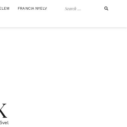
Search
ELEM
FRANCIA NYELV
for:
K
ővel