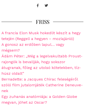
Facebook
Twitter
FRISS
A francia Elon Musk hokedlit készít a hegy
tetején (Reggeli a hegyen – moziajánló)
A gonosz az erdőben lapul… vagy
mégsem?
Ádám Péter: „Még a legelvakultabb Proust-
rajongók is bevallják, hogy sokszor
átugranak, főleg az utolsó kötetekben, tíz-
húsz oldalt”
Bernadette: a Jacques Chirac feleségéről
szóló film jutalomjáték Catherine Deneuve-
nek
Egy zuhanás anatómiája: a Golden Globe
megvan, jöhet az Oscar?