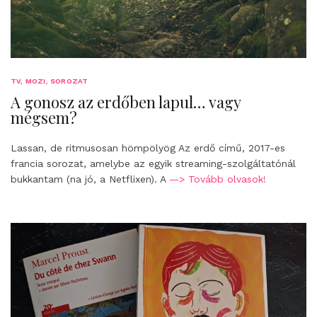
TV, MOZI, SOROZAT
A gonosz az erdőben lapul… vagy
mégsem?
Lassan, de ritmusosan hömpölyög Az erdő című, 2017-es
francia sorozat, amelybe az egyik streaming-szolgáltatónál
bukkantam (na jó, a Netflixen). A
—> Tovább olvasok!