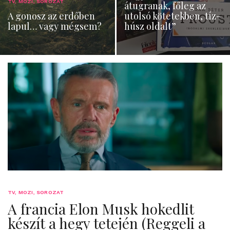
TV, MOZI, SOROZAT
átugranak, főleg az
A gonosz az erdőben
utolsó kötetekben, tíz-
lapul… vagy mégsem?
húsz oldalt”
TV, MOZI, SOROZAT
A francia Elon Musk hokedlit
készít a hegy tetején (Reggeli a