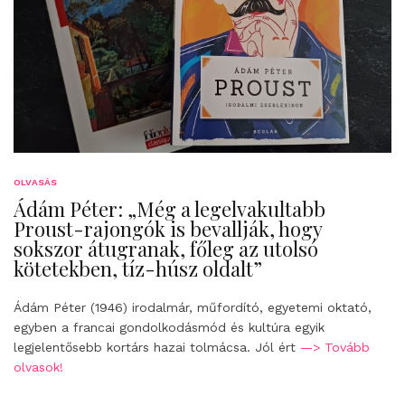
OLVASÁS
Ádám Péter: „Még a legelvakultabb
Proust-rajongók is bevallják, hogy
sokszor átugranak, főleg az utolsó
kötetekben, tíz-húsz oldalt”
Ádám Péter (1946) irodalmár, műfordító, egyetemi oktató,
egyben a francai gondolkodásmód és kultúra egyik
legjelentősebb kortárs hazai tolmácsa. Jól ért
—> Tovább
olvasok!