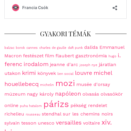
GYAKORI TÉMÁK
dalida
Emmanuel
balzac
borok
cannes
charles de gaulle
daft punk
i.
Macron
festészet
film
flaubert
gasztronómia
hugo
ferenc
irodalom
jeanne d'arc
járatlan
joseph nye
krimi
louvre
michel
utakon
könyvek
lien social
mozi
houellebecq
musée d'orsay
michelin
napóleon
múzeum
nagy károly
olvasás
olvasókör
párizs
online
pékség
rendelet
puha hatalom
richelieu
stendhal
sur les chemins noirs
rousseau
xiv.
versailles
sylvain tesson
unesco
voltaire