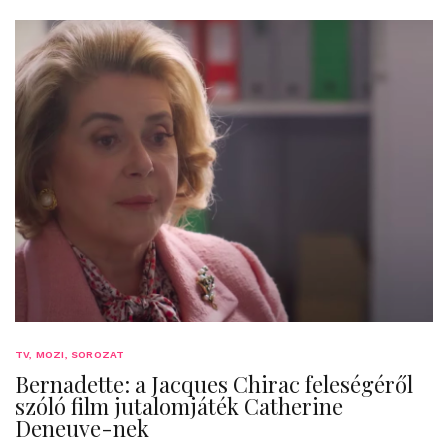
TV, MOZI, SOROZAT
Bernadette: a Jacques Chirac feleségéről
szóló film jutalomjáték Catherine
Deneuve-nek