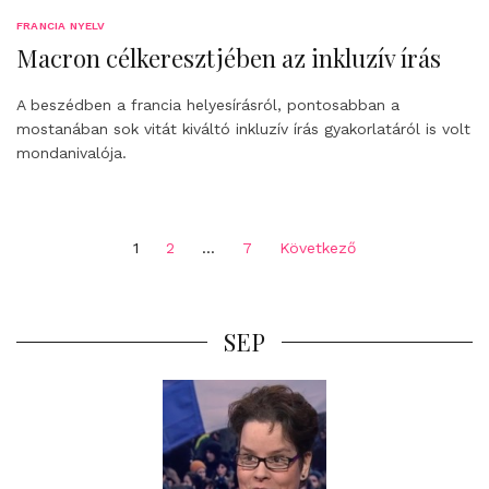
FRANCIA NYELV
Macron célkeresztjében az inkluzív írás
A beszédben a francia helyesírásról, pontosabban a
mostanában sok vitát kiváltó inkluzív írás gyakorlatáról is volt
mondanivalója.
Bejegyzések
1
2
…
7
Következő
lapozása
SEP