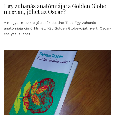
Egy zuhanás anatómiája: a Golden Globe
megvan, jöhet az Oscar?
A magyar mozik is játsszák Justine Triet Egy zuhanás
anatómiája című filmjét. Két Golden Globe-díjat nyert, Oscar-
esélyes is lehet.