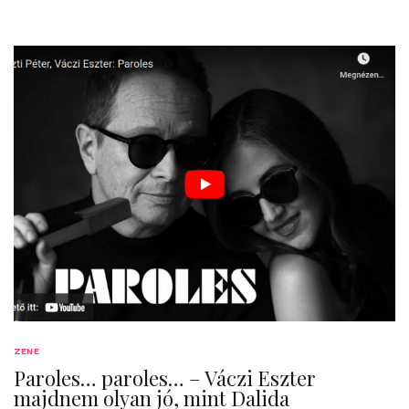
ZENE
Paroles… paroles… – Váczi Eszter
majdnem olyan jó, mint Dalida