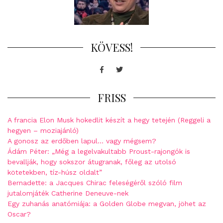
KÖVESS!
Facebook
Twitter
FRISS
A francia Elon Musk hokedlit készít a hegy tetején (Reggeli a
hegyen – moziajánló)
A gonosz az erdőben lapul… vagy mégsem?
Ádám Péter: „Még a legelvakultabb Proust-rajongók is
bevallják, hogy sokszor átugranak, főleg az utolsó
kötetekben, tíz-húsz oldalt”
Bernadette: a Jacques Chirac feleségéről szóló film
jutalomjáték Catherine Deneuve-nek
Egy zuhanás anatómiája: a Golden Globe megvan, jöhet az
Oscar?