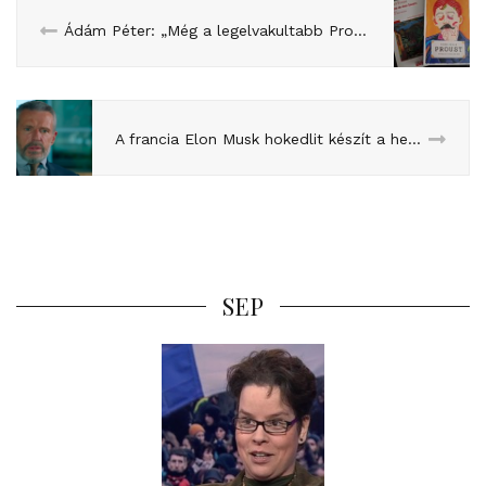
Ádám Péter: „Még a legelvakultabb Proust-rajongók is bevallják, hogy sokszor átugranak, főleg az utolsó kötetekben, tíz-húsz oldalt”
A francia Elon Musk hokedlit készít a hegy tetején (Reggeli a hegyen – moziajánló)
SEP