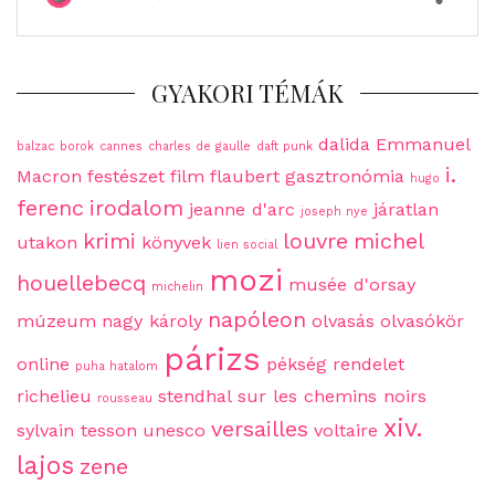
GYAKORI TÉMÁK
dalida
Emmanuel
balzac
borok
cannes
charles de gaulle
daft punk
i.
Macron
festészet
film
flaubert
gasztronómia
hugo
ferenc
irodalom
jeanne d'arc
járatlan
joseph nye
krimi
louvre
michel
utakon
könyvek
lien social
mozi
houellebecq
musée d'orsay
michelin
napóleon
múzeum
nagy károly
olvasás
olvasókör
párizs
online
pékség
rendelet
puha hatalom
richelieu
stendhal
sur les chemins noirs
rousseau
xiv.
versailles
sylvain tesson
unesco
voltaire
lajos
zene