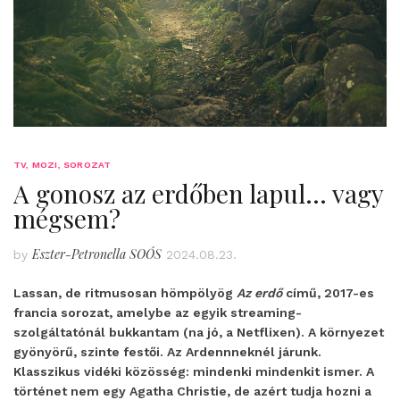
TV, MOZI, SOROZAT
A gonosz az erdőben lapul… vagy
mégsem?
Eszter-Petronella SOÓS
by
2024.08.23.
Lassan, de ritmusosan hömpölyög
Az erdő
című, 2017-es
francia sorozat, amelybe az egyik streaming-
szolgáltatónál bukkantam (na jó, a Netflixen). A környezet
gyönyörű, szinte festői. Az Ardennneknél járunk.
Klasszikus vidéki közösség: mindenki mindenkit ismer. A
történet nem egy Agatha Christie, de azért tudja hozni a