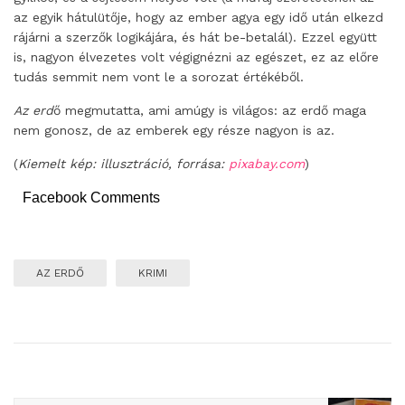
az egyik hátulütője, hogy az ember agya egy idő után elkezd
rájárni a szerzők logikájára, és hát be-betalál). Ezzel együtt
is, nagyon élvezetes volt végignézni az egészet, ez az előre
tudás semmit nem vont le a sorozat értékéből.
Az erd
ő megmutatta, ami amúgy is világos: az erdő maga
nem gonosz, de az emberek egy része nagyon is az.
(
Kiemelt kép: illusztráció, forrása:
pixabay.com
)
Facebook Comments
AZ ERDŐ
KRIMI