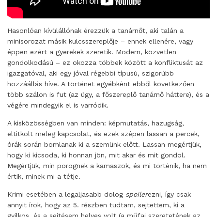
Hasonlóan kívülállónak érezzük a tanárnőt, aki talán a
minisorozat másik kulcsszereplője – ennek ellenére, vagy
éppen ezért a gyerekek szeretik. Modern, közvetlen
gondolkodású – ez okozza többek között a konfliktusát az
igazgatóval, aki egy jóval régebbi típusú, szigorúbb
hozzáállás híve. A történet egyébként ebből következően
több szálon is fut (az ügy, a főszereplő tanárnő háttere), és a
végére mindegyik el is varródik.
A kisközösségben van minden: képmutatás, hazugság,
eltitkolt meleg kapcsolat, és ezek szépen lassan a percek,
órák során bomlanak ki a szemünk előtt. Lassan megértjük,
hogy ki kicsoda, ki honnan jön, mit akar és mit gondol.
Megértjük, min pörögnek a kamaszok, és mi történik, ha nem
értik, minek mi a tétje.
Krimi esetében a legaljasabb dolog
spoiler
ezni, így csak
annyit írok, hogy az 5. részben tudtam, sejtettem, ki a
gyilkos, és a sejtésem helyes volt (a műfaj szeretetének az