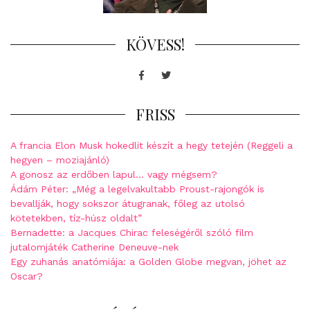
KÖVESS!
Facebook
Twitter
FRISS
A francia Elon Musk hokedlit készít a hegy tetején (Reggeli a
hegyen – moziajánló)
A gonosz az erdőben lapul… vagy mégsem?
Ádám Péter: „Még a legelvakultabb Proust-rajongók is
bevallják, hogy sokszor átugranak, főleg az utolsó
kötetekben, tíz-húsz oldalt”
Bernadette: a Jacques Chirac feleségéről szóló film
jutalomjáték Catherine Deneuve-nek
Egy zuhanás anatómiája: a Golden Globe megvan, jöhet az
Oscar?