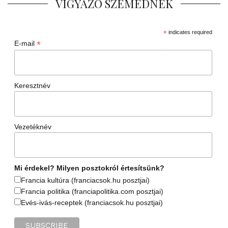
VIGYÁZÓ SZEMEDNEK
*
indicates required
*
E-mail
Keresztnév
Vezetéknév
Mi érdekel? Milyen posztokról értesítsünk?
Francia kultúra (franciacsok.hu posztjai)
Francia politika (franciapolitika.com posztjai)
Evés-ivás-receptek (franciacsok.hu posztjai)