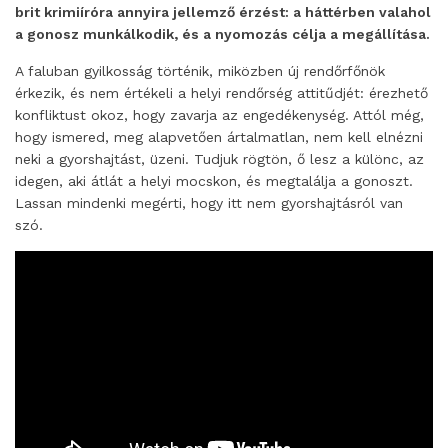
brit krimiíróra annyira jellemző érzést: a háttérben valahol
a gonosz munkálkodik, és a nyomozás célja a megállítása.
A faluban gyilkosság történik, miközben új rendőrfőnök
érkezik, és nem értékeli a helyi rendőrség attitűdjét: érezhető
konfliktust okoz, hogy zavarja az engedékenység. Attól még,
hogy ismered, meg alapvetően ártalmatlan, nem kell elnézni
neki a gyorshajtást, üzeni. Tudjuk rögtön, ő lesz a különc, az
idegen, aki átlát a helyi mocskon, és megtalálja a gonoszt.
Lassan mindenki megérti, hogy itt nem gyorshajtásról van
szó.