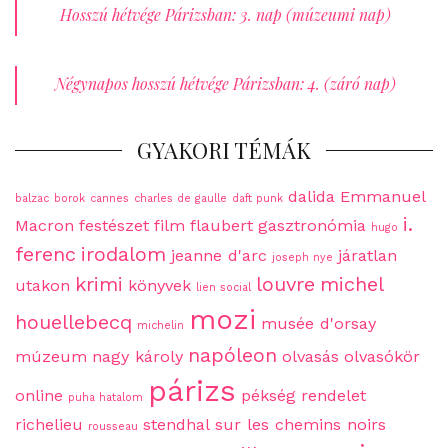
Hosszú hétvége Párizsban: 3. nap (múzeumi nap)
Négynapos hosszú hétvége Párizsban: 4. (záró nap)
GYAKORI TÉMÁK
dalida
Emmanuel
balzac
borok
cannes
charles de gaulle
daft punk
i.
Macron
festészet
film
flaubert
gasztronómia
hugo
ferenc
irodalom
jeanne d'arc
járatlan
joseph nye
krimi
louvre
michel
utakon
könyvek
lien social
mozi
houellebecq
musée d'orsay
michelin
napóleon
múzeum
nagy károly
olvasás
olvasókör
párizs
online
pékség
rendelet
puha hatalom
richelieu
stendhal
sur les chemins noirs
rousseau