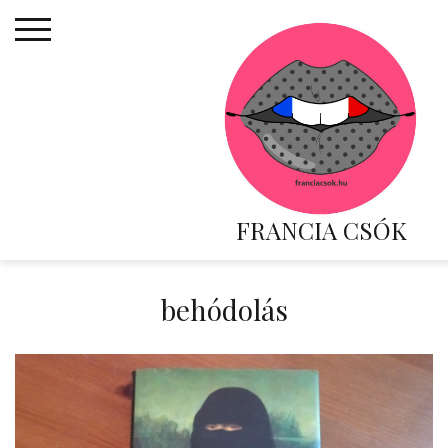
Skip
to
content
FRANCIA CSÓK
behódolás