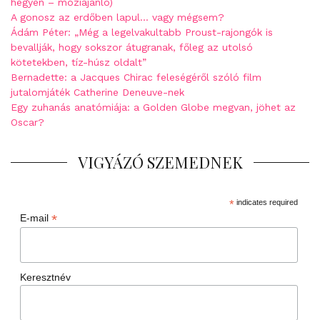
hegyen – moziajánló)
A gonosz az erdőben lapul… vagy mégsem?
Ádám Péter: „Még a legelvakultabb Proust-rajongók is
bevallják, hogy sokszor átugranak, főleg az utolsó
kötetekben, tíz-húsz oldalt”
Bernadette: a Jacques Chirac feleségéről szóló film
jutalomjáték Catherine Deneuve-nek
Egy zuhanás anatómiája: a Golden Globe megvan, jöhet az
Oscar?
VIGYÁZÓ SZEMEDNEK
*
indicates required
*
E-mail
Keresztnév