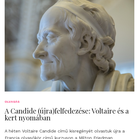
OLVASÁS
A Candide (újra)felfedezése: Voltaire és a
kert nyomában
A héten Voltaire Candide című kisregényét olvastuk újra a
Francia olvasókör című kurzuson a Milton Friedman