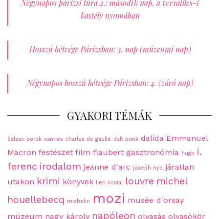
Négynapos párizsi túra 2.: második nap, a versailles-i
kastély nyomában
Hosszú hétvége Párizsban: 3. nap (múzeumi nap)
Négynapos hosszú hétvége Párizsban: 4. (záró nap)
GYAKORI TÉMÁK
dalida
Emmanuel
balzac
borok
cannes
charles de gaulle
daft punk
i.
Macron
festészet
film
flaubert
gasztronómia
hugo
ferenc
irodalom
jeanne d'arc
járatlan
joseph nye
krimi
louvre
michel
utakon
könyvek
lien social
mozi
houellebecq
musée d'orsay
michelin
napóleon
múzeum
nagy károly
olvasás
olvasókör