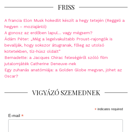
FRISS
A francia Elon Musk hokedlit készít a hegy tetején (Reggeli a
hegyen – moziajánló)
A gonosz az erdőben lapul… vagy mégsem?
Ádám Péter: „Még a legelvakultabb Proust-rajongók is
bevallják, hogy sokszor átugranak, főleg az utolsó
kötetekben, tíz-húsz oldalt”
Bernadette: a Jacques Chirac feleségéről szóló film
jutalomjáték Catherine Deneuve-nek
Egy zuhanás anatómiája: a Golden Globe megvan, jöhet az
Oscar?
VIGYÁZÓ SZEMEDNEK
*
indicates required
*
E-mail