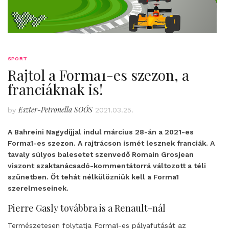
SPORT
Rajtol a Forma1-es szezon, a
franciáknak is!
Eszter-Petronella SOÓS
by
2021.03.25.
A Bahreini Nagydíjjal indul március 28-án a 2021-es
Forma1-es szezon. A rajtrácson ismét lesznek franciák. A
tavaly súlyos balesetet szenvedő Romain Grosjean
viszont szaktanácsadó-kommentátorrá változott a téli
szünetben. Őt tehát nélkülözniük kell a Forma1
szerelmeseinek.
Pierre Gasly továbbra is a Renault-nál
Természetesen folytatja Forma1-es pályafutását az