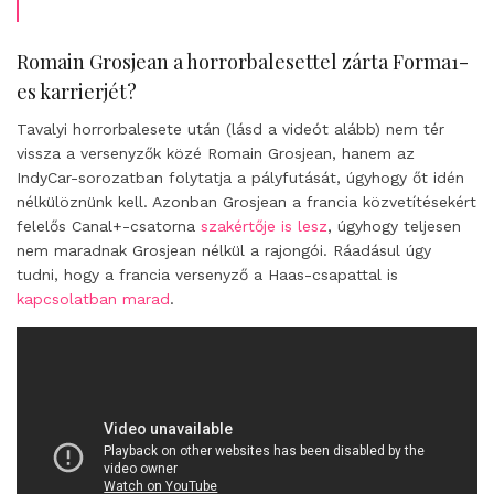
Romain Grosjean a horrorbalesettel zárta Forma1-
es karrierjét?
Tavalyi horrorbalesete után (lásd a videót alább) nem tér
vissza a versenyzők közé Romain Grosjean, hanem az
IndyCar-sorozatban folytatja a pályfutását, úgyhogy őt idén
nélkülöznünk kell. Azonban Grosjean a francia közvetítésekért
felelős Canal+-csatorna
szakértője is lesz
, úgyhogy teljesen
nem maradnak Grosjean nélkül a rajongói. Ráadásul úgy
tudni, hogy a francia versenyző a Haas-csapattal is
kapcsolatban marad
.