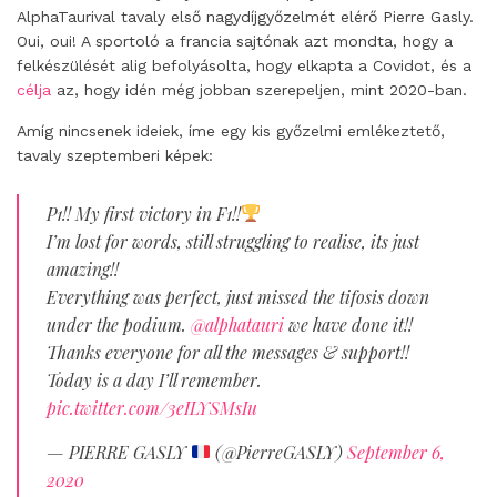
AlphaTaurival tavaly első nagydíjgyőzelmét elérő Pierre Gasly.
Oui, oui! A sportoló a francia sajtónak azt mondta, hogy a
felkészülését alig befolyásolta, hogy elkapta a Covidot, és a
célja
az, hogy idén még jobban szerepeljen, mint 2020-ban.
Amíg nincsenek ideiek, íme egy kis győzelmi emlékeztető,
tavaly szeptemberi képek:
P1!! My first victory in F1!!
I’m lost for words, still struggling to realise, its just
amazing!!
Everything was perfect, just missed the tifosis down
under the podium.
@alphatauri
we have done it!!
Thanks everyone for all the messages & support!!
Today is a day I’ll remember.
pic.twitter.com/3eILYSMsIu
— PIERRE GASLY
(@PierreGASLY)
September 6,
2020