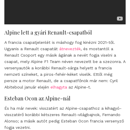
Alpine lett a gyári Renault-csapatból
A francia csapatjelenlét is máshogy fog kinézni 2021-től.
Ugyanis a Renault csapatát
átnevezték
, és mostantól a
Renault Csoport egy másik ágának a nevét fogja viselni a
csapat, mely Alpine F1 Team néven nevezett be a szezonra. A
versenyautók a korábbi Renault-sárga helyett a francia
nemzeti színeket, a piros-fehér-kéket viselik. Ettől még
persze a motor Renault, de a csapatfőnök már nem: Cyril
Abiteboul január elején
elhagyta
az Alpine-t.
Esteban Ocon az Alpine-nál
És ha már nevek: visszatért az Alpine-csapathoz a kihagyó-
visszatérő korábbi kétszeres Renault-világbajnok, Fernando
Alonso; a másik autót pedig Esteban Ocon francia versenyző
fogja vezetni.