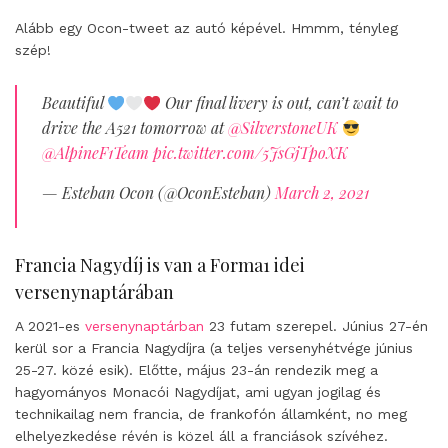
Alább egy Ocon-tweet az autó képével. Hmmm, tényleg
szép!
Beautiful
Our final livery is out, can’t wait to
drive the A521 tomorrow at
@SilverstoneUK
@AlpineF1Team
pic.twitter.com/5JsGjTpoXK
— Esteban Ocon (@OconEsteban)
March 2, 2021
Francia Nagydíj is van a Forma1 idei
versenynaptárában
A 2021-es
versenynaptárban
23 futam szerepel. Június 27-én
kerül sor a Francia Nagydíjra (a teljes versenyhétvége június
25-27. közé esik). Előtte, május 23-án rendezik meg a
hagyományos Monacói Nagydíjat, ami ugyan jogilag és
technikailag nem francia, de frankofón államként, no meg
elhelyezkedése révén is közel áll a franciások szívéhez.