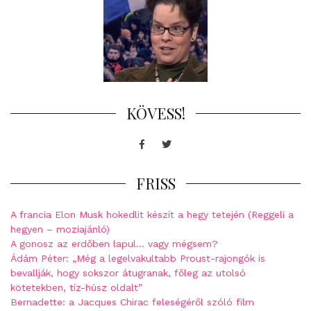
KÖVESS!
Facebook
Twitter
FRISS
A francia Elon Musk hokedlit készít a hegy tetején (Reggeli a
hegyen – moziajánló)
A gonosz az erdőben lapul… vagy mégsem?
Ádám Péter: „Még a legelvakultabb Proust-rajongók is
bevallják, hogy sokszor átugranak, főleg az utolsó
kötetekben, tíz-húsz oldalt”
Bernadette: a Jacques Chirac feleségéről szóló film