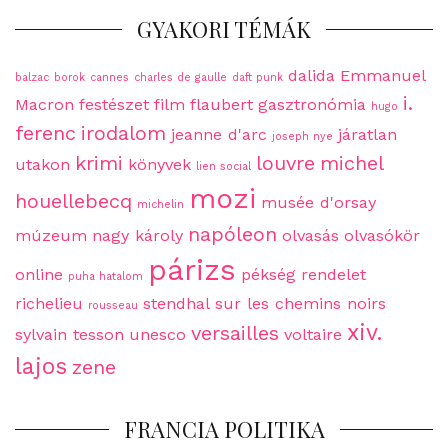
GYAKORI TÉMÁK
dalida
Emmanuel
balzac
borok
cannes
charles de gaulle
daft punk
i.
Macron
festészet
film
flaubert
gasztronómia
hugo
ferenc
irodalom
jeanne d'arc
járatlan
joseph nye
krimi
louvre
michel
utakon
könyvek
lien social
mozi
houellebecq
musée d'orsay
michelin
napóleon
múzeum
nagy károly
olvasás
olvasókör
párizs
online
pékség
rendelet
puha hatalom
richelieu
stendhal
sur les chemins noirs
rousseau
xiv.
versailles
sylvain tesson
unesco
voltaire
lajos
zene
FRANCIA POLITIKA