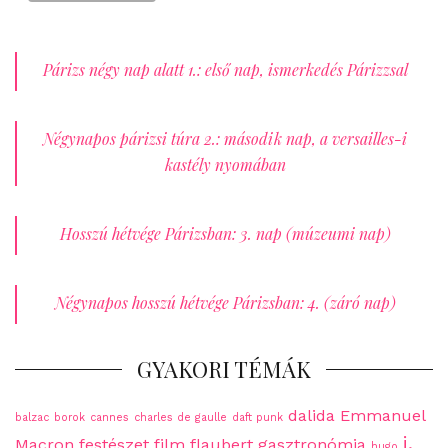
Párizs négy nap alatt 1.: első nap, ismerkedés Párizzsal
Négynapos párizsi túra 2.: második nap, a versailles-i
kastély nyomában
Hosszú hétvége Párizsban: 3. nap (múzeumi nap)
Négynapos hosszú hétvége Párizsban: 4. (záró nap)
GYAKORI TÉMÁK
dalida
Emmanuel
balzac
borok
cannes
charles de gaulle
daft punk
i.
Macron
festészet
film
flaubert
gasztronómia
hugo