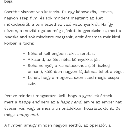
baja.
Cserébe viszont van katarzis. Ez egy könnyezős, kedves,
nagyon szép film, és sok mindent megtanít az élet
működéséről, a természethez való viszonyunkról. Ha így
nézem, a mozilátogatás még ajánlott is gyerekeknek, mert a
Macskaland sok mindenre megtanít, amit érdemes már kicsi
korban is tudni:
Néha el kell engedni, akit szeretsz.
A kaland, az élet néha könnyekkel jár,
Soha ne nyúlj a kismalacokhoz (sőt, iszkolj
onnan!), különben nagyon fájdalmas lehet a vége.
Lehet, hogy a mogorva szomszéd mégis csupa
szív.
Persze mindezt magyarázni kell, hogy a gyerekek értsék –
mert a
happy end
nem az a
happy end
, amire az ember hat
évesen vár, vagy amihez a limonádékban hozzászoktunk. De
mégis
happy end
.
A filmben amúgy minden nagyon élethű, az operatőr, a