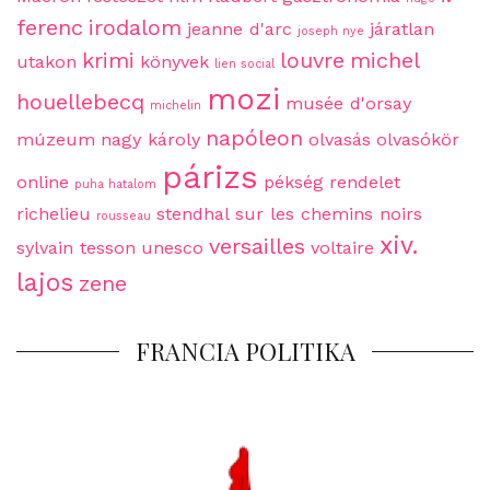
ferenc
irodalom
jeanne d'arc
járatlan
joseph nye
krimi
louvre
michel
utakon
könyvek
lien social
mozi
houellebecq
musée d'orsay
michelin
napóleon
múzeum
nagy károly
olvasás
olvasókör
párizs
online
pékség
rendelet
puha hatalom
richelieu
stendhal
sur les chemins noirs
rousseau
xiv.
versailles
sylvain tesson
unesco
voltaire
lajos
zene
FRANCIA POLITIKA