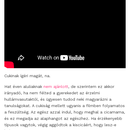
Cukinak ígéri magát, na.
Hat éven aluliaknak
nem ajánlott
, de szerintem ez akkor
irányadó, ha nem félted a gyerekedet az érzelmi
hullámvasutaktól, és ügyesen tudod neki magyarázni a
tanulságokat. A cukiság mellett ugyanis a filmben folyamatos
a feszültség. Az egész azzal indul, hogy meghal a cicamama,
és ez megadja az alaphangot az egészhez. Ha érzékenyebb
típusok vagytok, végig aggódtok a kiscicáért, hogy lesz-e