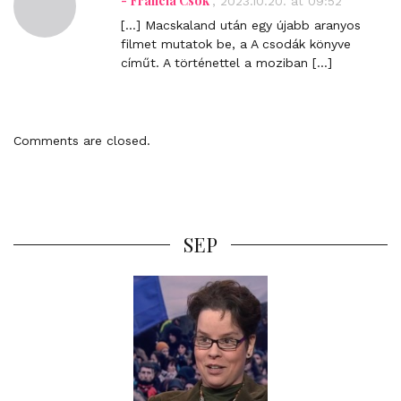
- Francia Csók
,
2023.10.20. at 09:52
r
[…] Macskaland után egy újabb aranyos
e
filmet mutatok be, a A csodák könyve
c
címűt. A történettel a moziban […]
t
l
i
n
Comments are closed.
k
t
o
c
o
SEP
m
m
e
n
t