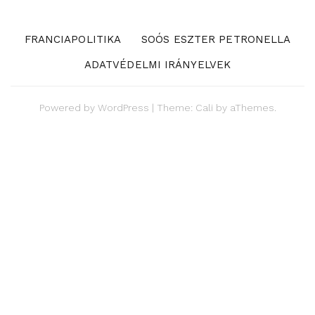
FRANCIAPOLITIKA
SOÓS ESZTER PETRONELLA
ADATVÉDELMI IRÁNYELVEK
Powered by
WordPress
|
Theme:
Cali
by aThemes.