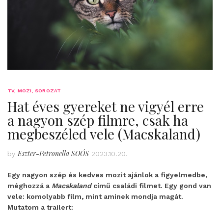
TV, MOZI, SOROZAT
Hat éves gyereket ne vigyél erre
a nagyon szép filmre, csak ha
megbeszéled vele (Macskaland)
Eszter-Petronella SOÓS
by
2023.10.20.
Egy nagyon szép és kedves mozit ajánlok a figyelmedbe,
méghozzá a
Macskaland
című családi filmet. Egy gond van
vele: komolyabb film, mint aminek mondja magát.
Mutatom a trailert: