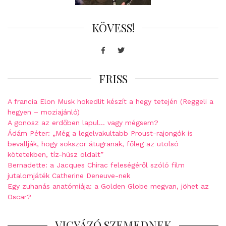
KÖVESS!
Facebook
Twitter
FRISS
A francia Elon Musk hokedlit készít a hegy tetején (Reggeli a
hegyen – moziajánló)
A gonosz az erdőben lapul… vagy mégsem?
Ádám Péter: „Még a legelvakultabb Proust-rajongók is
bevallják, hogy sokszor átugranak, főleg az utolsó
kötetekben, tíz-húsz oldalt”
Bernadette: a Jacques Chirac feleségéről szóló film
jutalomjáték Catherine Deneuve-nek
Egy zuhanás anatómiája: a Golden Globe megvan, jöhet az
Oscar?
VIGYÁZÓ SZEMEDNEK