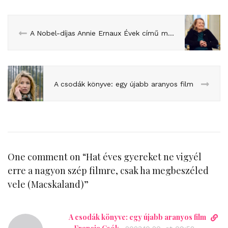
A Nobel-díjas Annie Ernaux Évek című művéről
A csodák könyve: egy újabb aranyos film
One comment on “
Hat éves gyereket ne vigyél
erre a nagyon szép filmre, csak ha megbeszéled
vele (Macskaland)
”
A csodák könyve: egy újabb aranyos film
D
i