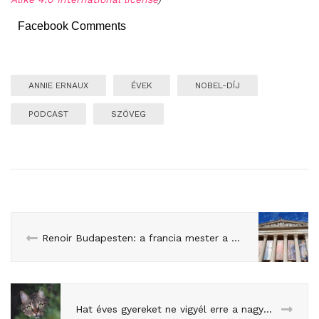
Facebook Comments
ANNIE ERNAUX
ÉVEK
NOBEL-DÍJ
PODCAST
SZÖVEG
Renoir Budapesten: a francia mester a Szépművészeti Múzeumban
Hat éves gyereket ne vigyél erre a nagyon szép filmre, csak ha megbeszéled vele (Macskaland)