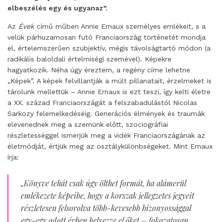
elbeszélés egy és ugyanaz”.
Az
Évek
című műben Annie Ernaux személyes emlékeit, s a
velük párhuzamosan futó Franciaország történetét mondja
el, értelemszerűen szubjektív, mégis távolságtartó módon (a
radikális baloldali értelmiségi szemével). Képekre
hagyatkozik. Néha úgy éreztem, a regény címe lehetne
„Képek”. A képek felvillantják a múlt pillanatait, érzelmeket is
tárolunk mellettük – Annie Ernaux is ezt teszi, így kelti életre
a XX. század Franciaországát a felszabadulástól Nicolas
Sarkozy felemelkedéséig. Generációs élmények és traumák
elevenednek meg a szemünk előtt, szociográfiai
részletességgel ismerjük meg a vidék Franciaországának az
életmódját, értjük meg az osztálykülönbségeket. Mint Ernaux
írja:
„Könyve tehát csak úgy ölthet formát, ha alámerül
emlékezete képeibe, hogy a korszak jellegzetes jegyeit
részletesen felsorolva több-kevesebb bizonyossággal
egy-egy adott évben helyezze el őket – fokozatosan