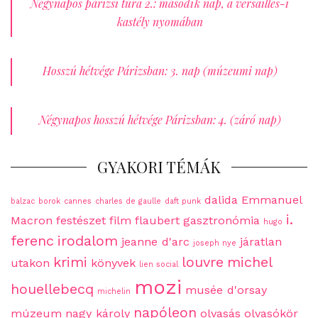
Négynapos párizsi túra 2.: második nap, a versailles-i
kastély nyomában
Hosszú hétvége Párizsban: 3. nap (múzeumi nap)
Négynapos hosszú hétvége Párizsban: 4. (záró nap)
GYAKORI TÉMÁK
dalida
Emmanuel
balzac
borok
cannes
charles de gaulle
daft punk
i.
Macron
festészet
film
flaubert
gasztronómia
hugo
ferenc
irodalom
jeanne d'arc
járatlan
joseph nye
krimi
louvre
michel
utakon
könyvek
lien social
mozi
houellebecq
musée d'orsay
michelin
napóleon
múzeum
nagy károly
olvasás
olvasókör