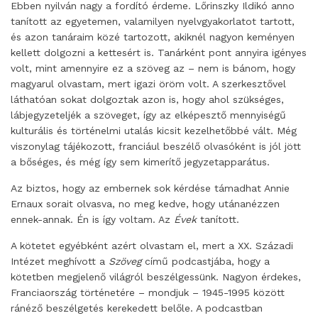
Ebben nyilván nagy a fordító érdeme. Lőrinszky Ildikó anno
tanított az egyetemen, valamilyen nyelvgyakorlatot tartott,
és azon tanáraim közé tartozott, akiknél nagyon keményen
kellett dolgozni a kettesért is. Tanárként pont annyira igényes
volt, mint amennyire ez a szöveg az – nem is bánom, hogy
magyarul olvastam, mert igazi öröm volt. A szerkesztővel
láthatóan sokat dolgoztak azon is, hogy ahol szükséges,
lábjegyzeteljék a szöveget, így az elképesztő mennyiségű
kulturális és történelmi utalás kicsit kezelhetőbbé vált. Még
viszonylag tájékozott, franciául beszélő olvasóként is jól jött
a bőséges, és még így sem kimerítő jegyzetapparátus.
Az biztos, hogy az embernek sok kérdése támadhat Annie
Ernaux sorait olvasva, no meg kedve, hogy utánanézzen
ennek-annak. Én is így voltam. Az
Évek
tanított.
A kötetet egyébként azért olvastam el, mert a XX. Századi
Intézet meghívott a
Szöveg
című podcastjába, hogy a
kötetben megjelenő világról beszélgessünk. Nagyon érdekes,
Franciaország történetére – mondjuk – 1945-1995 között
ránéző beszélgetés kerekedett belőle. A podcastban