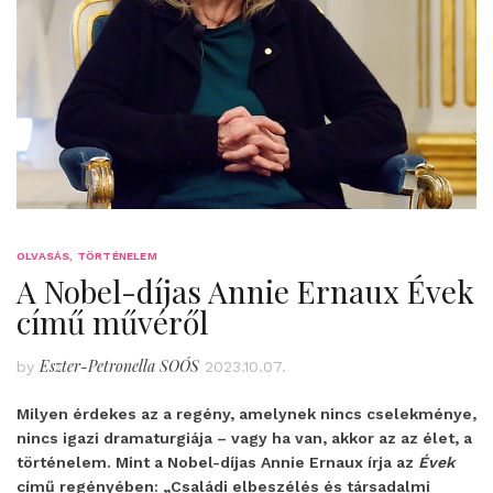
OLVASÁS
,
TÖRTÉNELEM
A Nobel-díjas Annie Ernaux Évek
című művéről
Eszter-Petronella SOÓS
by
2023.10.07.
Milyen érdekes az a regény, amelynek nincs cselekménye,
nincs igazi dramaturgiája – vagy ha van, akkor az az élet, a
történelem. Mint a Nobel-díjas Annie Ernaux írja az
Évek
című regényében: „Családi elbeszélés és társadalmi