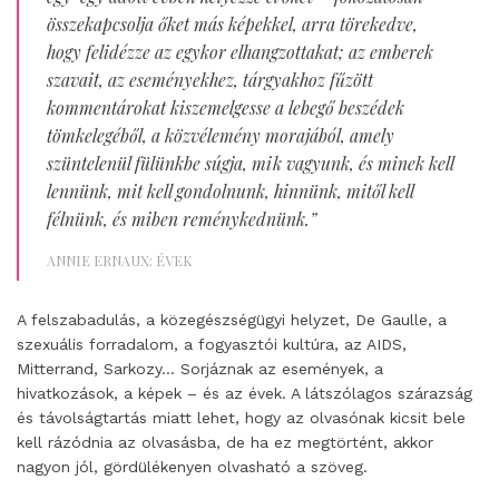
összekapcsolja őket más képekkel, arra törekedve,
hogy felidézze az egykor elhangzottakat; az emberek
szavait, az eseményekhez, tárgyakhoz fűzött
kommentárokat kiszemelgesse a lebegő beszédek
tömkelegéből, a közvélemény morajából, amely
szüntelenül fülünkbe súgja, mik vagyunk, és minek kell
lennünk, mit kell gondolnunk, hinnünk, mitől kell
félnünk, és miben reménykednünk.”
ANNIE ERNAUX: ÉVEK
A felszabadulás, a közegészségügyi helyzet, De Gaulle, a
szexuális forradalom, a fogyasztói kultúra, az AIDS,
Mitterrand, Sarkozy… Sorjáznak az események, a
hivatkozások, a képek – és az évek. A látszólagos szárazság
és távolságtartás miatt lehet, hogy az olvasónak kicsit bele
kell rázódnia az olvasásba, de ha ez megtörtént, akkor
nagyon jól, gördülékenyen olvasható a szöveg.