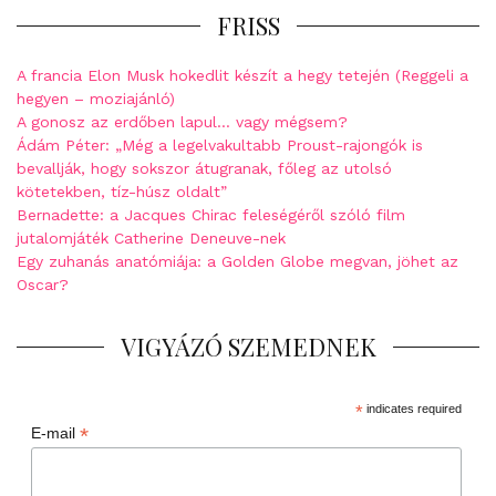
FRISS
A francia Elon Musk hokedlit készít a hegy tetején (Reggeli a
hegyen – moziajánló)
A gonosz az erdőben lapul… vagy mégsem?
Ádám Péter: „Még a legelvakultabb Proust-rajongók is
bevallják, hogy sokszor átugranak, főleg az utolsó
kötetekben, tíz-húsz oldalt”
Bernadette: a Jacques Chirac feleségéről szóló film
jutalomjáték Catherine Deneuve-nek
Egy zuhanás anatómiája: a Golden Globe megvan, jöhet az
Oscar?
VIGYÁZÓ SZEMEDNEK
*
indicates required
*
E-mail