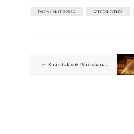
FALRA HÁNYT BORSÓ
GYEREKNEVELÉS
Kirándulások Párizsban… és máshol