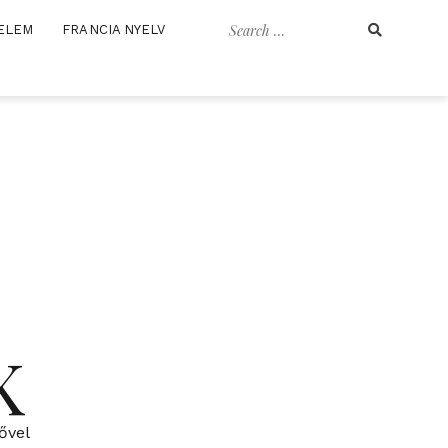
Search
ELEM
FRANCIA NYELV
for:
K
ővel