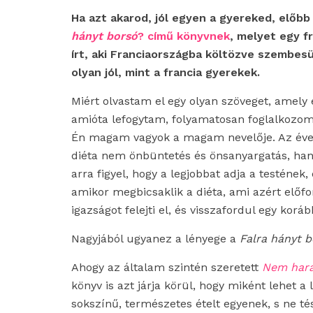
Ha azt akarod, jól egyen a gyereked, előb
hányt borsó
? című könyvnek
, melyet egy fr
írt, aki Franciaországba költözve szembes
olyan jól, mint a francia gyerekek.
Miért olvastam el egy olyan szöveget, amely
amióta lefogytam, folyamatosan foglalkozo
Én magam vagyok a magam nevelője. Az évek 
diéta nem önbüntetés és önsanyargatás, ha
arra figyel, hogy a legjobbat adja a testének, 
amikor megbicsaklik a diéta, ami azért előf
igazságot felejti el, és visszafordul egy koráb
Nagyjából ugyanez a lényege a
Falra hányt 
Ahogy az általam szintén szeretett
Nem hara
könyv is azt járja körül, hogy miként lehet a
sokszínű, természetes ételt egyenek, s ne té