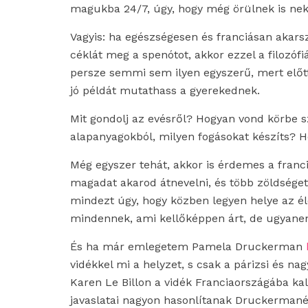
magukba 24/7, úgy, hogy még örülnek is ne
Vagyis: ha egészségesen és franciásan akars
céklát meg a spenótot, akkor ezzel a filozófi
persze semmi sem ilyen egyszerű, mert előtte
jó példát mutathass a gyerekednek.
Mit gondolj az evésről? Hogyan vond körbe sz
alapanyagokból, milyen fogásokat készíts?
Még egyszer tehát, akkor is érdemes a franci
magadat akarod átnevelni, és több zöldséget
mindezt úgy, hogy közben legyen helye az él
mindennek, ami kellőképpen árt, de ugyanen
És ha már emlegetem Pamela Druckerman
vidékkel mi a helyzet, s csak a párizsi és nag
Karen Le Billon a vidék Franciaországába kal
javaslatai nagyon hasonlítanak Druckermanéi