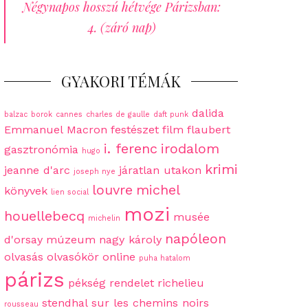
Négynapos hosszú hétvége Párizsban:
4. (záró nap)
GYAKORI TÉMÁK
dalida
balzac
borok
cannes
charles de gaulle
daft punk
Emmanuel Macron
festészet
film
flaubert
i. ferenc
irodalom
gasztronómia
hugo
krimi
jeanne d'arc
járatlan utakon
joseph nye
louvre
michel
könyvek
lien social
mozi
houellebecq
musée
michelin
napóleon
d'orsay
múzeum
nagy károly
olvasás
olvasókör
online
puha hatalom
párizs
pékség
rendelet
richelieu
stendhal
sur les chemins noirs
rousseau