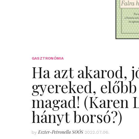
GASZTRONÓMIA
Ha azt akarod, j
gyereked, előbb
magad! (Karen Le
hányt borsó?)
Eszter-Petronella SOÓS
by
2022.07.06.