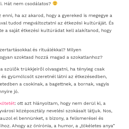
ki. Hát nem csodálatos?
z enni, ha az akarod, hogy a gyereked is megegye a
ával tudod megváltoztatni az étkezési kultúráját. És
 a saját étkezési kultúrádat kell alakítanod, hogy
ertartásokkal és rituálékkal? Milyen
 Hogyan szoktasd hozzá magad a szokatlanhoz?
a szülők trükkjeiről olvasgatni, ha tényleg csak
 és gyümölcsöt szeretnél látni az étkezésedben,
etedben a csokinak, a bagettnek, a bornak, vagyis
nyire jó.
kötetét
: ott azt hiányoltam, hogy nem derül ki, a
yvárosi középosztály nevelési szokásait látjuk. Nos,
auzol el bennünket, s bizony, a felismerései és
hoz. Ahogy az önirónia, a humor, a „tökéletes anya”