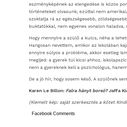
eszményképének az elengedése is közös pont.
történeteket olvasunk, ezúttal nem amerikai
szoktatja rá az egészségesebb, zöldségeseb
buktatókkal, nem egyenes vonalon haladva, d
Hogy mennyire a szülő a kulcs, néha a lehet
Hangosan nevettem, amikor az iskolában k
ennyire súlyos a probléma, akkor esetleg i
megijed: a gyerek túl kicsi ahhoz, iskolapszi
nem a gyereknek kell a pszichológus, hane
De a jó hír, hogy sosem késő. A szülőnek se
Karen Le Billon:
Falra hányt borsó?
Jaffa Ki
(Kiemelt kép: saját szerkesztés a kötet Kind
Facebook Comments