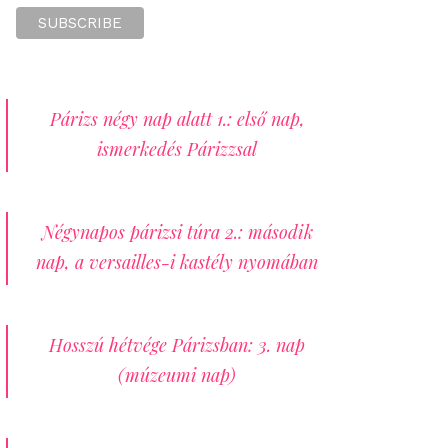
Párizs négy nap alatt 1.: első nap,
ismerkedés Párizzsal
Négynapos párizsi túra 2.: második
nap, a versailles-i kastély nyomában
Hosszú hétvége Párizsban: 3. nap
(múzeumi nap)