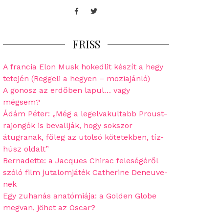
Facebook
Twitter
FRISS
A francia Elon Musk hokedlit készít a hegy
tetején (Reggeli a hegyen – moziajánló)
A gonosz az erdőben lapul… vagy
mégsem?
Ádám Péter: „Még a legelvakultabb Proust-
rajongók is bevallják, hogy sokszor
átugranak, főleg az utolsó kötetekben, tíz-
húsz oldalt”
Bernadette: a Jacques Chirac feleségéről
szóló film jutalomjáték Catherine Deneuve-
nek
Egy zuhanás anatómiája: a Golden Globe
megvan, jöhet az Oscar?