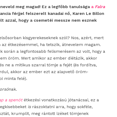
b neveld meg magad! Ez a legfőbb tanulsága
a
Falra
ancia férjjel felszerelt kanadai nő, Karen Le Billon
ült azzal, hogy a csemetéi messze nem esznek
 elsősorban kisgyerekeseknek szól? Nos, azért, mert
m az étkezésemmel, ha tetszik, átnevelem magam.
során a legfontosabb felismerésem az volt, hogy a
nem öröm. Mert amikor az ember diétázik, akkor
és ne a mitikus szarral tömje a fejét (és fordítva,
ordul, akkor az ember ezt az alapvető öröm-
bi minta felé).
borsó
nak.
p a spenót
étkezési vonatkozású jótanácsai, ez a
 legkisebbeket
is
rászoktatni arra, hogy sokféle,
sztát, krumplit, meg rántott izéket tömjenek