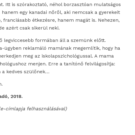
 Itt is szórakoztató, néhol borzasztóan mulatságos
, hanem egy kanadai nőről, aki nemcsak a gyerekeit
b, franciásabb étkezésre, hanem magát is. Nehezen,
e azért csak sikerül neki.
ő legviccesebb formában áll a szemünk előtt.
aja-ügyben reklamáló mamának megemlítik, hogy ha
smerkedjen meg az iskolapszichológussal. A mama
chológushoz menjen. Erre a tanítónő felvilágosítja:
m a kedves szülőnek…
m.
adó, 2018.
le-címlapja felhasználásával)