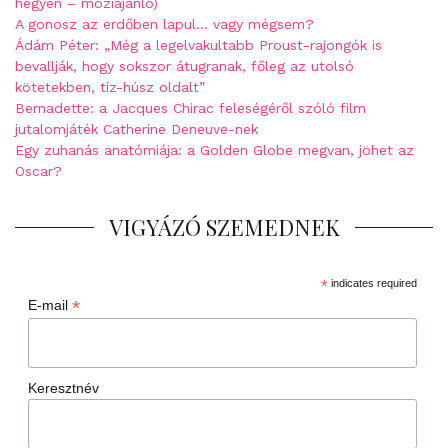
hegyen – moziajánló)
A gonosz az erdőben lapul… vagy mégsem?
Ádám Péter: „Még a legelvakultabb Proust-rajongók is
bevallják, hogy sokszor átugranak, főleg az utolsó
kötetekben, tíz-húsz oldalt”
Bernadette: a Jacques Chirac feleségéről szóló film
jutalomjáték Catherine Deneuve-nek
Egy zuhanás anatómiája: a Golden Globe megvan, jöhet az
Oscar?
VIGYÁZÓ SZEMEDNEK
*
indicates required
*
E-mail
Keresztnév