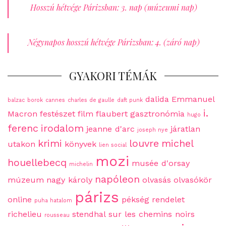
Hosszú hétvége Párizsban: 3. nap (múzeumi nap)
Négynapos hosszú hétvége Párizsban: 4. (záró nap)
GYAKORI TÉMÁK
dalida
Emmanuel
balzac
borok
cannes
charles de gaulle
daft punk
i.
Macron
festészet
film
flaubert
gasztronómia
hugo
ferenc
irodalom
jeanne d'arc
járatlan
joseph nye
krimi
louvre
michel
utakon
könyvek
lien social
mozi
houellebecq
musée d'orsay
michelin
napóleon
múzeum
nagy károly
olvasás
olvasókör
párizs
online
pékség
rendelet
puha hatalom
richelieu
stendhal
sur les chemins noirs
rousseau