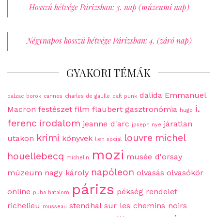
Hosszú hétvége Párizsban: 3. nap (múzeumi nap)
Négynapos hosszú hétvége Párizsban: 4. (záró nap)
GYAKORI TÉMÁK
dalida
Emmanuel
balzac
borok
cannes
charles de gaulle
daft punk
i.
Macron
festészet
film
flaubert
gasztronómia
hugo
ferenc
irodalom
jeanne d'arc
járatlan
joseph nye
krimi
louvre
michel
utakon
könyvek
lien social
mozi
houellebecq
musée d'orsay
michelin
napóleon
múzeum
nagy károly
olvasás
olvasókör
párizs
online
pékség
rendelet
puha hatalom
richelieu
stendhal
sur les chemins noirs
rousseau