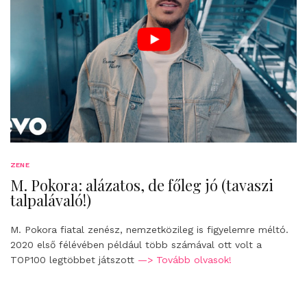
ZENE
M. Pokora: alázatos, de főleg jó (tavaszi
talpalávaló!)
M. Pokora fiatal zenész, nemzetközileg is figyelemre méltó.
2020 első félévében például több számával ott volt a
TOP100 legtöbbet játszott
—> Tovább olvasok!