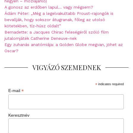
hegyen – moziajánló)
A gonosz az erdőben lapul… vagy mégsem?
Ádám Péter: „Még a legelvakultabb Proust-rajongók is
bevallják, hogy sokszor átugranak, főleg az utolsó
kötetekben, tíz-húsz oldalt”
Bernadette: a Jacques Chirac feleségéről szóló film
jutalomjáték Catherine Deneuve-nek
Egy zuhanás anatómiája: a Golden Globe megvan, jöhet az
Oscar?
VIGYÁZÓ SZEMEDNEK
*
indicates required
*
E-mail
Keresztnév