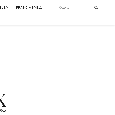
Search
ELEM
FRANCIA NYELV
for:
K
ővel