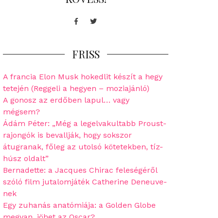
Facebook
Twitter
FRISS
A francia Elon Musk hokedlit készít a hegy
tetején (Reggeli a hegyen – moziajánló)
A gonosz az erdőben lapul… vagy
mégsem?
Ádám Péter: „Még a legelvakultabb Proust-
rajongók is bevallják, hogy sokszor
átugranak, főleg az utolsó kötetekben, tíz-
húsz oldalt”
Bernadette: a Jacques Chirac feleségéről
szóló film jutalomjáték Catherine Deneuve-
nek
Egy zuhanás anatómiája: a Golden Globe
megvan, jöhet az Oscar?