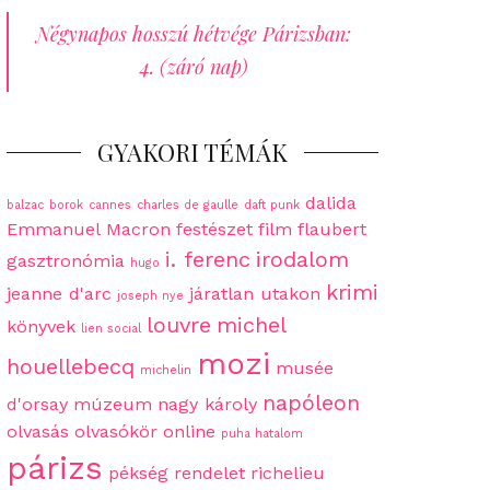
Négynapos hosszú hétvége Párizsban:
4. (záró nap)
GYAKORI TÉMÁK
dalida
balzac
borok
cannes
charles de gaulle
daft punk
Emmanuel Macron
festészet
film
flaubert
i. ferenc
irodalom
gasztronómia
hugo
krimi
jeanne d'arc
járatlan utakon
joseph nye
louvre
michel
könyvek
lien social
mozi
houellebecq
musée
michelin
napóleon
d'orsay
múzeum
nagy károly
olvasás
olvasókör
online
puha hatalom
párizs
pékség
rendelet
richelieu