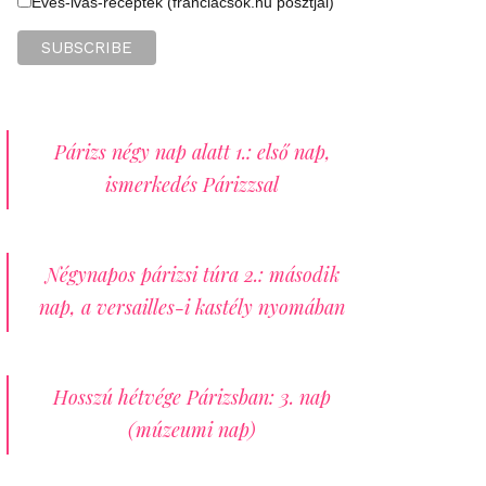
Evés-ivás-receptek (franciacsok.hu posztjai)
Párizs négy nap alatt 1.: első nap,
ismerkedés Párizzsal
Négynapos párizsi túra 2.: második
nap, a versailles-i kastély nyomában
Hosszú hétvége Párizsban: 3. nap
(múzeumi nap)