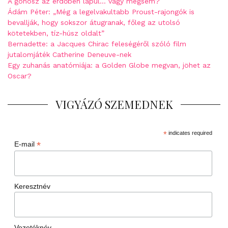
A gonosz az erdőben lapul… vagy mégsem?
Ádám Péter: „Még a legelvakultabb Proust-rajongók is
bevallják, hogy sokszor átugranak, főleg az utolsó
kötetekben, tíz-húsz oldalt”
Bernadette: a Jacques Chirac feleségéről szóló film
jutalomjáték Catherine Deneuve-nek
Egy zuhanás anatómiája: a Golden Globe megvan, jöhet az
Oscar?
VIGYÁZÓ SZEMEDNEK
*
indicates required
*
E-mail
Keresztnév
Vezetéknév