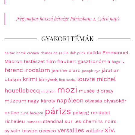
Négynapos hosszú hétvége Párizsban: 4. (záró nap)
GYAKORI TÉMÁK
dalida
Emmanuel
balzac
borok
cannes
charles de gaulle
daft punk
i.
Macron
festészet
film
flaubert
gasztronómia
hugo
ferenc
irodalom
jeanne d'arc
járatlan
joseph nye
krimi
louvre
michel
utakon
könyvek
lien social
mozi
houellebecq
musée d'orsay
michelin
napóleon
múzeum
nagy károly
olvasás
olvasókör
párizs
online
pékség
rendelet
puha hatalom
richelieu
stendhal
sur les chemins noirs
rousseau
xiv.
versailles
sylvain tesson
unesco
voltaire