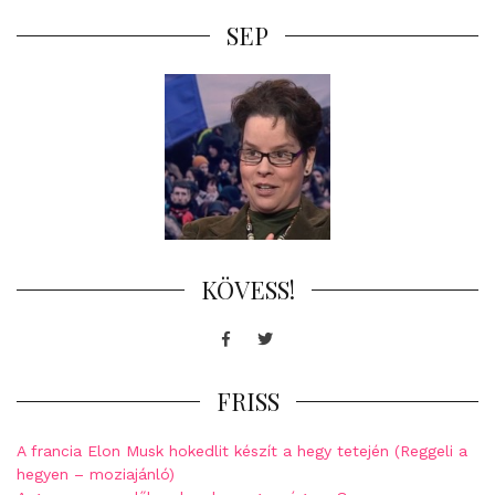
SEP
KÖVESS!
Facebook
Twitter
FRISS
A francia Elon Musk hokedlit készít a hegy tetején (Reggeli a
hegyen – moziajánló)