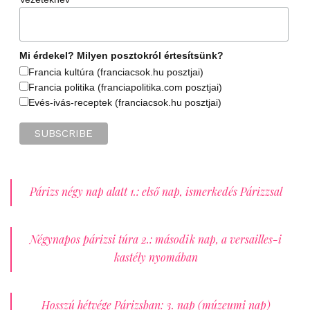
Mi érdekel? Milyen posztokról értesítsünk?
Francia kultúra (franciacsok.hu posztjai)
Francia politika (franciapolitika.com posztjai)
Evés-ivás-receptek (franciacsok.hu posztjai)
Párizs négy nap alatt 1.: első nap, ismerkedés Párizzsal
Négynapos párizsi túra 2.: második nap, a versailles-i
kastély nyomában
Hosszú hétvége Párizsban: 3. nap (múzeumi nap)