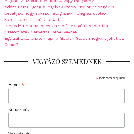
A gonosz az erdőben lapul… vagy mégsem?
Ádám Péter: „Még a legelvakultabb Proust-rajongók is
bevallják, hogy sokszor átugranak, főleg az utolsó
kötetekben, tíz-húsz oldalt”
Bernadette: a Jacques Chirac feleségéről szóló film
jutalomjáték Catherine Deneuve-nek
Egy zuhanás anatómiája: a Golden Globe megvan, jöhet az
Oscar?
VIGYÁZÓ SZEMEDNEK
*
indicates required
*
E-mail
Keresztnév
Vezetéknév