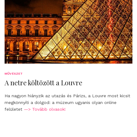
MŰVÉSZET
A netre költözött a Louvre
Ha nagyon hiányzik az utazás és Párizs, a Louvre most kicsit
megkönnyíti a dolgod: a múzeum ugyanis olyan online
felületet
—> Tovább olvasok!