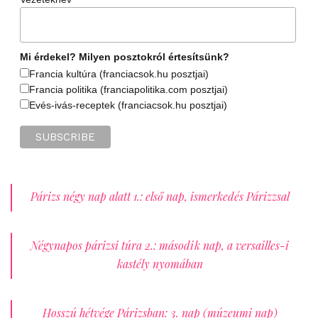
Mi érdekel? Milyen posztokról értesítsünk?
Francia kultúra (franciacsok.hu posztjai)
Francia politika (franciapolitika.com posztjai)
Evés-ivás-receptek (franciacsok.hu posztjai)
Párizs négy nap alatt 1.: első nap, ismerkedés Párizzsal
Négynapos párizsi túra 2.: második nap, a versailles-i
kastély nyomában
Hosszú hétvége Párizsban: 3. nap (múzeumi nap)