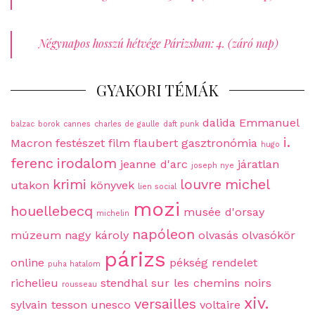
Négynapos hosszú hétvége Párizsban: 4. (záró nap)
GYAKORI TÉMÁK
dalida
Emmanuel
balzac
borok
cannes
charles de gaulle
daft punk
i.
Macron
festészet
film
flaubert
gasztronómia
hugo
ferenc
irodalom
jeanne d'arc
járatlan
joseph nye
krimi
louvre
michel
utakon
könyvek
lien social
mozi
houellebecq
musée d'orsay
michelin
napóleon
múzeum
nagy károly
olvasás
olvasókör
párizs
online
pékség
rendelet
puha hatalom
richelieu
stendhal
sur les chemins noirs
rousseau
xiv.
versailles
sylvain tesson
unesco
voltaire