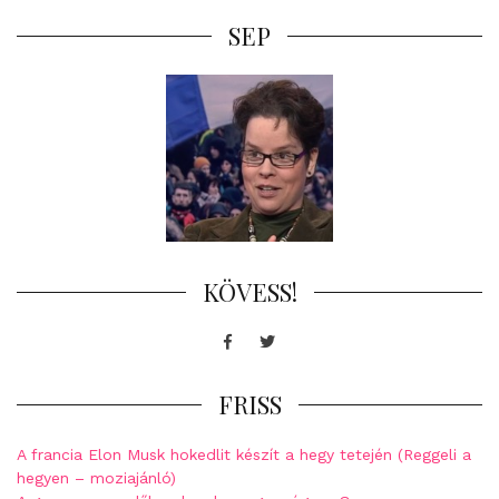
SEP
KÖVESS!
Facebook
Twitter
FRISS
A francia Elon Musk hokedlit készít a hegy tetején (Reggeli a
hegyen – moziajánló)