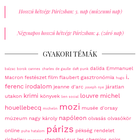
Hosszú hétvége Párizsban: 3. nap (múzeumi nap)
Négynapos hosszú hétvége Párizsban: 4. (záró nap)
GYAKORI TÉMÁK
dalida
Emmanuel
balzac
borok
cannes
charles de gaulle
daft punk
i.
Macron
festészet
film
flaubert
gasztronómia
hugo
ferenc
irodalom
jeanne d'arc
járatlan
joseph nye
krimi
louvre
michel
utakon
könyvek
lien social
mozi
houellebecq
musée d'orsay
michelin
napóleon
múzeum
nagy károly
olvasás
olvasókör
párizs
online
pékség
rendelet
puha hatalom
richelieu
stendhal
sur les chemins noirs