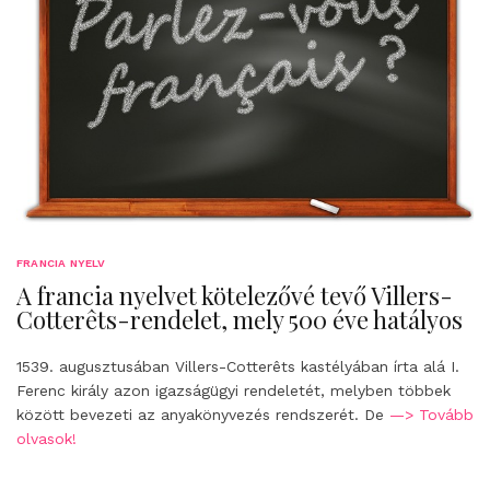
FRANCIA NYELV
A francia nyelvet kötelezővé tevő Villers-
Cotterêts-rendelet, mely 500 éve hatályos
1539. augusztusában Villers-Cotterêts kastélyában írta alá I.
Ferenc király azon igazságügyi rendeletét, melyben többek
között bevezeti az anyakönyvezés rendszerét. De
—> Tovább
olvasok!