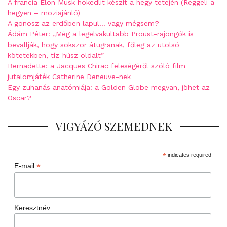
A francia Elon Musk hokedlit készít a hegy tetején (Reggeli a
hegyen – moziajánló)
A gonosz az erdőben lapul… vagy mégsem?
Ádám Péter: „Még a legelvakultabb Proust-rajongók is
bevallják, hogy sokszor átugranak, főleg az utolsó
kötetekben, tíz-húsz oldalt”
Bernadette: a Jacques Chirac feleségéről szóló film
jutalomjáték Catherine Deneuve-nek
Egy zuhanás anatómiája: a Golden Globe megvan, jöhet az
Oscar?
VIGYÁZÓ SZEMEDNEK
*
indicates required
*
E-mail
Keresztnév