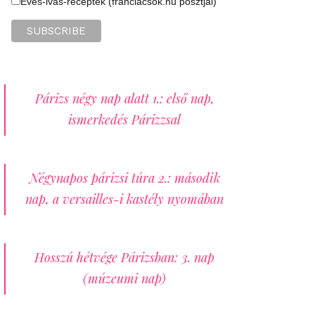
Evés-ivás-receptek (franciacsok.hu posztjai)
Párizs négy nap alatt 1.: első nap,
ismerkedés Párizzsal
Négynapos párizsi túra 2.: második
nap, a versailles-i kastély nyomában
Hosszú hétvége Párizsban: 3. nap
(múzeumi nap)