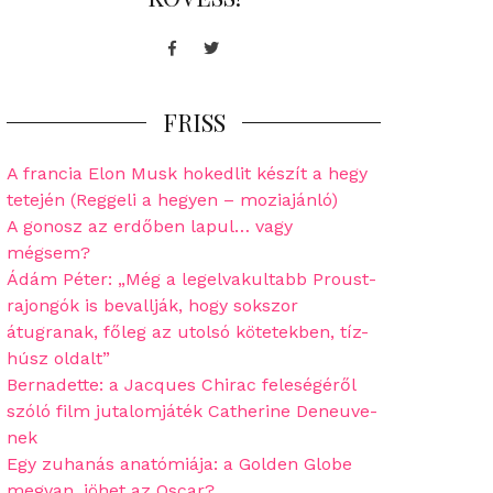
Facebook
Twitter
FRISS
A francia Elon Musk hokedlit készít a hegy
tetején (Reggeli a hegyen – moziajánló)
A gonosz az erdőben lapul… vagy
mégsem?
Ádám Péter: „Még a legelvakultabb Proust-
rajongók is bevallják, hogy sokszor
átugranak, főleg az utolsó kötetekben, tíz-
húsz oldalt”
Bernadette: a Jacques Chirac feleségéről
szóló film jutalomjáték Catherine Deneuve-
nek
Egy zuhanás anatómiája: a Golden Globe
megvan, jöhet az Oscar?