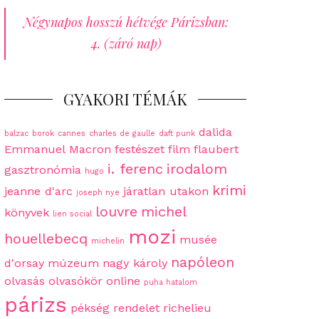
Négynapos hosszú hétvége Párizsban:
4. (záró nap)
GYAKORI TÉMÁK
dalida
balzac
borok
cannes
charles de gaulle
daft punk
Emmanuel Macron
festészet
film
flaubert
i. ferenc
irodalom
gasztronómia
hugo
krimi
jeanne d'arc
járatlan utakon
joseph nye
louvre
michel
könyvek
lien social
mozi
houellebecq
musée
michelin
napóleon
d'orsay
múzeum
nagy károly
olvasás
olvasókör
online
puha hatalom
párizs
pékség
rendelet
richelieu