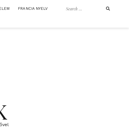
Search
ELEM
FRANCIA NYELV
for:
K
ővel