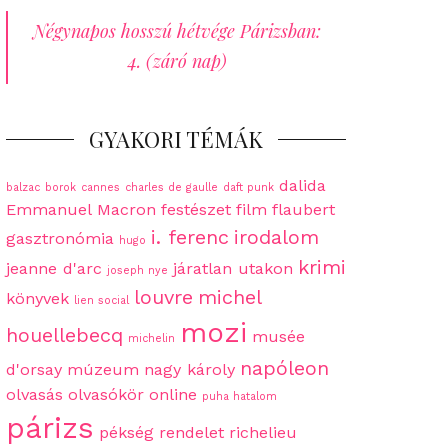
Négynapos hosszú hétvége Párizsban:
4. (záró nap)
GYAKORI TÉMÁK
dalida
balzac
borok
cannes
charles de gaulle
daft punk
Emmanuel Macron
festészet
film
flaubert
i. ferenc
irodalom
gasztronómia
hugo
krimi
jeanne d'arc
járatlan utakon
joseph nye
louvre
michel
könyvek
lien social
mozi
houellebecq
musée
michelin
napóleon
d'orsay
múzeum
nagy károly
olvasás
olvasókör
online
puha hatalom
párizs
pékség
rendelet
richelieu