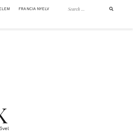
Search
ELEM
FRANCIA NYELV
for:
K
ővel