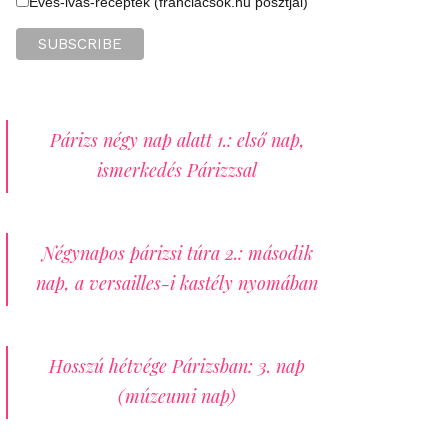
Evés-ivás-receptek (franciacsok.hu posztjai)
Párizs négy nap alatt 1.: első nap,
ismerkedés Párizzsal
Négynapos párizsi túra 2.: második
nap, a versailles-i kastély nyomában
Hosszú hétvége Párizsban: 3. nap
(múzeumi nap)