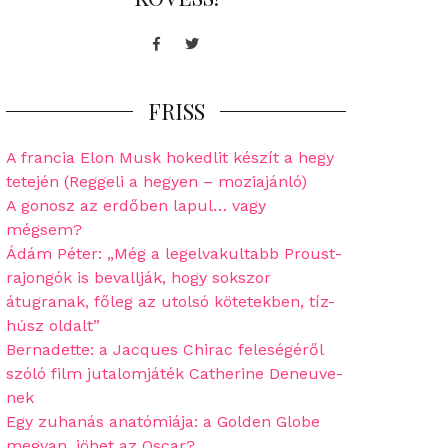
Facebook
Twitter
FRISS
A francia Elon Musk hokedlit készít a hegy
tetején (Reggeli a hegyen – moziajánló)
A gonosz az erdőben lapul… vagy
mégsem?
Ádám Péter: „Még a legelvakultabb Proust-
rajongók is bevallják, hogy sokszor
átugranak, főleg az utolsó kötetekben, tíz-
húsz oldalt”
Bernadette: a Jacques Chirac feleségéről
szóló film jutalomjáték Catherine Deneuve-
nek
Egy zuhanás anatómiája: a Golden Globe
megvan, jöhet az Oscar?