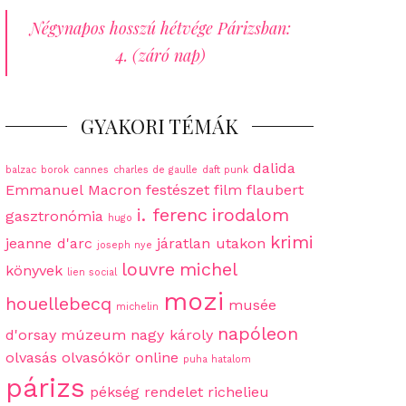
Négynapos hosszú hétvége Párizsban:
4. (záró nap)
GYAKORI TÉMÁK
dalida
balzac
borok
cannes
charles de gaulle
daft punk
Emmanuel Macron
festészet
film
flaubert
i. ferenc
irodalom
gasztronómia
hugo
krimi
jeanne d'arc
járatlan utakon
joseph nye
louvre
michel
könyvek
lien social
mozi
houellebecq
musée
michelin
napóleon
d'orsay
múzeum
nagy károly
olvasás
olvasókör
online
puha hatalom
párizs
pékség
rendelet
richelieu