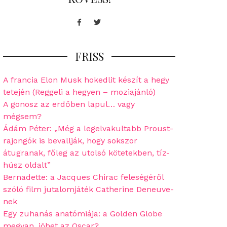
Facebook
Twitter
FRISS
A francia Elon Musk hokedlit készít a hegy
tetején (Reggeli a hegyen – moziajánló)
A gonosz az erdőben lapul… vagy
mégsem?
Ádám Péter: „Még a legelvakultabb Proust-
rajongók is bevallják, hogy sokszor
átugranak, főleg az utolsó kötetekben, tíz-
húsz oldalt”
Bernadette: a Jacques Chirac feleségéről
szóló film jutalomjáték Catherine Deneuve-
nek
Egy zuhanás anatómiája: a Golden Globe
megvan, jöhet az Oscar?