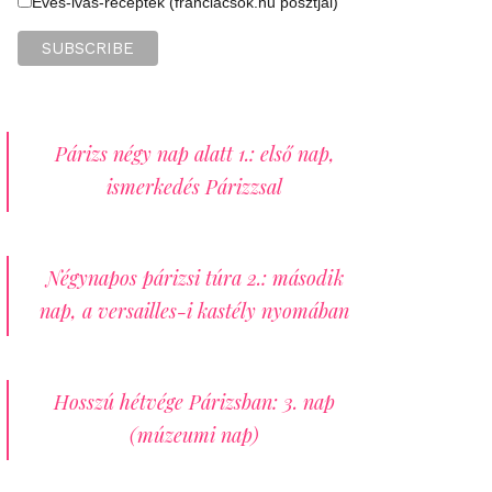
Evés-ivás-receptek (franciacsok.hu posztjai)
Párizs négy nap alatt 1.: első nap,
ismerkedés Párizzsal
Négynapos párizsi túra 2.: második
nap, a versailles-i kastély nyomában
Hosszú hétvége Párizsban: 3. nap
(múzeumi nap)