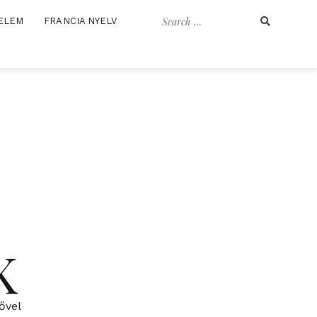
Search
ELEM
FRANCIA NYELV
for:
K
ővel