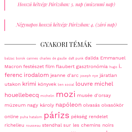
Hosszú hétvége Párizsban: 3. nap (múzeumi nap)
Négynapos hosszú hétvége Párizsban: 4. (záró nap)
GYAKORI TÉMÁK
dalida
Emmanuel
balzac
borok
cannes
charles de gaulle
daft punk
i.
Macron
festészet
film
flaubert
gasztronómia
hugo
ferenc
irodalom
jeanne d'arc
járatlan
joseph nye
krimi
louvre
michel
utakon
könyvek
lien social
mozi
houellebecq
musée d'orsay
michelin
napóleon
múzeum
nagy károly
olvasás
olvasókör
párizs
online
pékség
rendelet
puha hatalom
richelieu
stendhal
sur les chemins noirs
rousseau