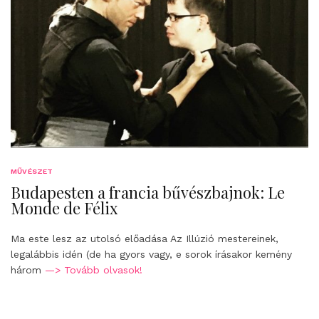
MŰVÉSZET
Budapesten a francia bűvészbajnok: Le
Monde de Félix
Ma este lesz az utolsó előadása Az Illúzió mestereinek,
legalábbis idén (de ha gyors vagy, e sorok írásakor kemény
három
—> Tovább olvasok!