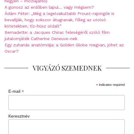
hegyen – moziajánló)
A gonosz az erdőben lapul… vagy mégsem?
Ádám Péter: „Még a legelvakultabb Proust-rajongók is
bevallják, hogy sokszor átugranak, főleg az utolsó
kötetekben, tíz-húsz oldalt”
Bernadette: a Jacques Chirac feleségéről szóló film
jutalomjáték Catherine Deneuve-nek
Egy zuhanás anatómiája: a Golden Globe megvan, jöhet az
Oscar?
VIGYÁZÓ SZEMEDNEK
*
indicates required
*
E-mail
Keresztnév