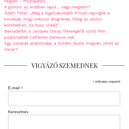
hegyen – moziajánló)
A gonosz az erdőben lapul… vagy mégsem?
Ádám Péter: „Még a legelvakultabb Proust-rajongók is
bevallják, hogy sokszor átugranak, főleg az utolsó
kötetekben, tíz-húsz oldalt”
Bernadette: a Jacques Chirac feleségéről szóló film
jutalomjáték Catherine Deneuve-nek
Egy zuhanás anatómiája: a Golden Globe megvan, jöhet az
Oscar?
VIGYÁZÓ SZEMEDNEK
*
indicates required
*
E-mail
Keresztnév