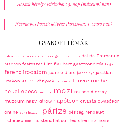
Hosszú hétvége Párizsban: 3. nap (múzeumi nap)
Négynapos hosszú hétvége Párizsban: 4. (záró nap)
GYAKORI TÉMÁK
dalida
Emmanuel
balzac
borok
cannes
charles de gaulle
daft punk
i.
Macron
festészet
film
flaubert
gasztronómia
hugo
ferenc
irodalom
jeanne d'arc
járatlan
joseph nye
krimi
louvre
michel
utakon
könyvek
lien social
mozi
houellebecq
musée d'orsay
michelin
napóleon
múzeum
nagy károly
olvasás
olvasókör
párizs
online
pékség
rendelet
puha hatalom
richelieu
stendhal
sur les chemins noirs
rousseau