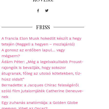
Facebook
Twitter
FRISS
A francia Elon Musk hokedlit készít a hegy
tetején (Reggeli a hegyen – moziajánló)
A gonosz az erdőben lapul… vagy
mégsem?
Ádám Péter: „Még a legelvakultabb Proust-
rajongók is bevallják, hogy sokszor
átugranak, főleg az utolsó kötetekben, tíz-
húsz oldalt”
Bernadette: a Jacques Chirac feleségéről
szóló film jutalomjáték Catherine Deneuve-
nek
Egy zuhanás anatómiája: a Golden Globe
megvan, jöhet az Oscar?