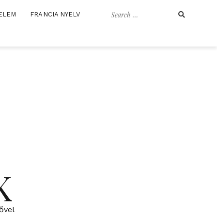
Search
ELEM
FRANCIA NYELV
for:
K
ővel