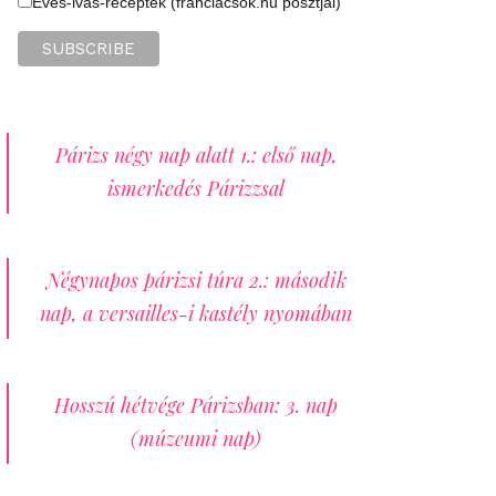
Evés-ivás-receptek (franciacsok.hu posztjai)
Párizs négy nap alatt 1.: első nap,
ismerkedés Párizzsal
Négynapos párizsi túra 2.: második
nap, a versailles-i kastély nyomában
Hosszú hétvége Párizsban: 3. nap
(múzeumi nap)