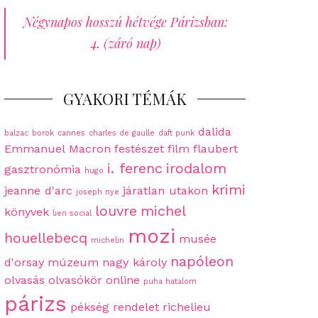
Négynapos hosszú hétvége Párizsban:
4. (záró nap)
GYAKORI TÉMÁK
dalida
balzac
borok
cannes
charles de gaulle
daft punk
Emmanuel Macron
festészet
film
flaubert
i. ferenc
irodalom
gasztronómia
hugo
krimi
jeanne d'arc
járatlan utakon
joseph nye
louvre
michel
könyvek
lien social
mozi
houellebecq
musée
michelin
napóleon
d'orsay
múzeum
nagy károly
olvasás
olvasókör
online
puha hatalom
párizs
pékség
rendelet
richelieu