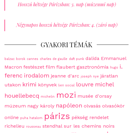
Hosszú hétvége Párizsban: 3. nap (múzeumi nap)
Négynapos hosszú hétvége Párizsban: 4. (záró nap)
GYAKORI TÉMÁK
dalida
Emmanuel
balzac
borok
cannes
charles de gaulle
daft punk
i.
Macron
festészet
film
flaubert
gasztronómia
hugo
ferenc
irodalom
jeanne d'arc
járatlan
joseph nye
krimi
louvre
michel
utakon
könyvek
lien social
mozi
houellebecq
musée d'orsay
michelin
napóleon
múzeum
nagy károly
olvasás
olvasókör
párizs
online
pékség
rendelet
puha hatalom
richelieu
stendhal
sur les chemins noirs
rousseau