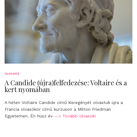
OLVASÁS
A Candide (újra)felfedezése: Voltaire és a
kert nyomában
A héten Voltaire Candide című kisregényét olvastuk újra a
Francia olvasókör című kurzuson a Milton Friedman
Egyetemen. Én húsz év
—> Tovább olvasok!