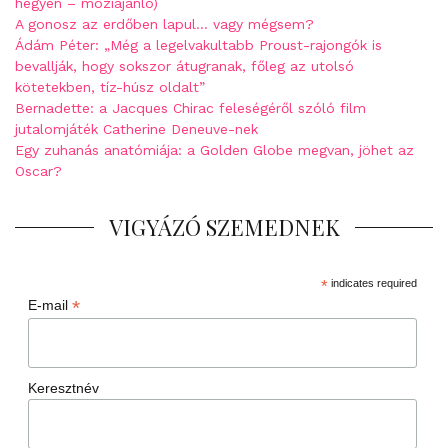
hegyen – moziajánló)
A gonosz az erdőben lapul… vagy mégsem?
Ádám Péter: „Még a legelvakultabb Proust-rajongók is
bevallják, hogy sokszor átugranak, főleg az utolsó
kötetekben, tíz-húsz oldalt”
Bernadette: a Jacques Chirac feleségéről szóló film
jutalomjáték Catherine Deneuve-nek
Egy zuhanás anatómiája: a Golden Globe megvan, jöhet az
Oscar?
VIGYÁZÓ SZEMEDNEK
*
indicates required
*
E-mail
Keresztnév