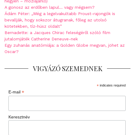
hegyen – moziajánló)
A gonosz az erdőben lapul… vagy mégsem?
Ádám Péter: „Még a legelvakultabb Proust-rajongók is
bevallják, hogy sokszor átugranak, főleg az utolsó
kötetekben, tíz-húsz oldalt”
Bernadette: a Jacques Chirac feleségéről szóló film
jutalomjáték Catherine Deneuve-nek
Egy zuhanás anatómiája: a Golden Globe megvan, jöhet az
Oscar?
VIGYÁZÓ SZEMEDNEK
*
indicates required
*
E-mail
Keresztnév