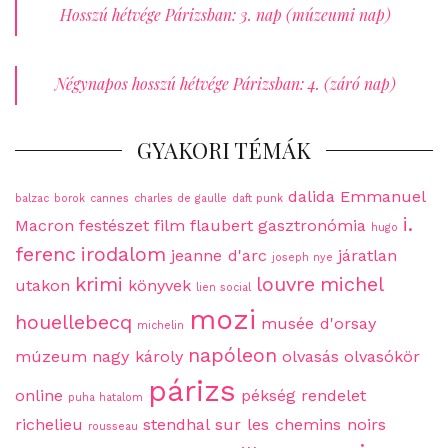
Hosszú hétvége Párizsban: 3. nap (múzeumi nap)
Négynapos hosszú hétvége Párizsban: 4. (záró nap)
GYAKORI TÉMÁK
dalida
Emmanuel
balzac
borok
cannes
charles de gaulle
daft punk
i.
Macron
festészet
film
flaubert
gasztronómia
hugo
ferenc
irodalom
jeanne d'arc
járatlan
joseph nye
krimi
louvre
michel
utakon
könyvek
lien social
mozi
houellebecq
musée d'orsay
michelin
napóleon
múzeum
nagy károly
olvasás
olvasókör
párizs
online
pékség
rendelet
puha hatalom
richelieu
stendhal
sur les chemins noirs
rousseau