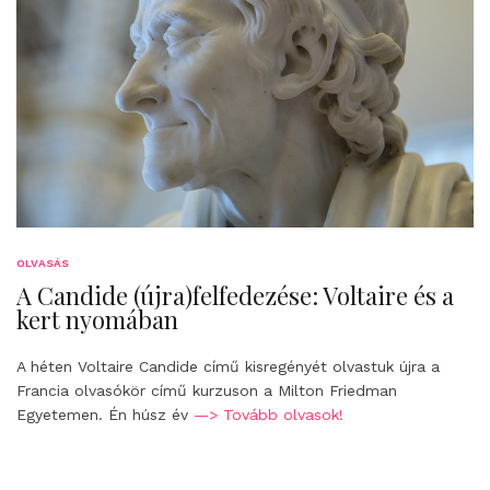
OLVASÁS
A Candide (újra)felfedezése: Voltaire és a
kert nyomában
A héten Voltaire Candide című kisregényét olvastuk újra a
Francia olvasókör című kurzuson a Milton Friedman
Egyetemen. Én húsz év
—> Tovább olvasok!