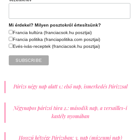
Mi érdekel? Milyen posztokról értesítsünk?
Francia kultúra (franciacsok.hu posztjai)
Francia politika (franciapolitika.com posztjai)
Evés-ivás-receptek (franciacsok.hu posztjai)
Párizs négy nap alatt 1.: első nap, ismerkedés Párizzsal
Négynapos párizsi túra 2.: második nap, a versailles-i
kastély nyomában
Hosszú hétvége Párizsban: 3. nap (múzeumi nap)