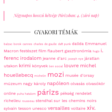
Négynapos hosszú hétvége Párizsban: 4. (záró nap)
GYAKORI TÉMÁK
dalida
Emmanuel
balzac
borok
cannes
charles de gaulle
daft punk
i.
Macron
festészet
film
flaubert
gasztronómia
hugo
ferenc
irodalom
jeanne d'arc
járatlan
joseph nye
krimi
louvre
michel
utakon
könyvek
lien social
mozi
houellebecq
musée d'orsay
michelin
napóleon
múzeum
nagy károly
olvasás
olvasókör
párizs
online
pékség
rendelet
puha hatalom
richelieu
stendhal
sur les chemins noirs
rousseau
xiv.
versailles
sylvain tesson
unesco
voltaire