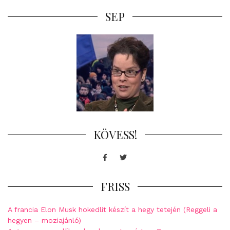
SEP
KÖVESS!
Facebook
Twitter
FRISS
A francia Elon Musk hokedlit készít a hegy tetején (Reggeli a
hegyen – moziajánló)