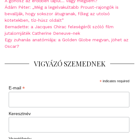
A gonosz az erdőben lapul… vagy mégsem?
Ádám Péter: „Még a legelvakultabb Proust-rajongók is
bevallják, hogy sokszor átugranak, főleg az utolsó
kötetekben, tíz-húsz oldalt”
Bernadette: a Jacques Chirac feleségéről szóló film
jutalomjáték Catherine Deneuve-nek
Egy zuhanás anatómiája: a Golden Globe megvan, jöhet az
Oscar?
VIGYÁZÓ SZEMEDNEK
*
indicates required
*
E-mail
Keresztnév
Vezetéknév