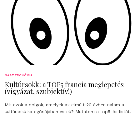
GASZTRONÓMIA
Kultúrsokk: a TOP5 francia meglepetés
(vigyázat, szubjektív!)
Mik azok a dolgok, amelyek az elmúlt 20 évben nálam a
kultúrsokk kategóriájában estek? Mutatom a top5-ös listát!