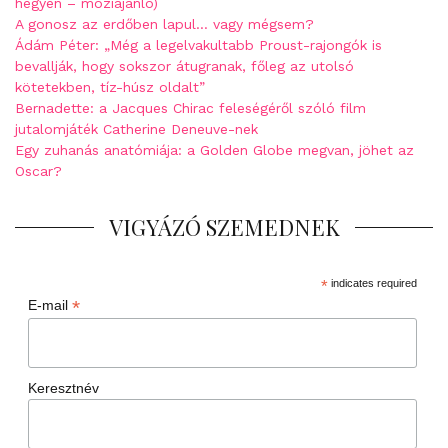
hegyen – moziajánló)
A gonosz az erdőben lapul… vagy mégsem?
Ádám Péter: „Még a legelvakultabb Proust-rajongók is
bevallják, hogy sokszor átugranak, főleg az utolsó
kötetekben, tíz-húsz oldalt”
Bernadette: a Jacques Chirac feleségéről szóló film
jutalomjáték Catherine Deneuve-nek
Egy zuhanás anatómiája: a Golden Globe megvan, jöhet az
Oscar?
VIGYÁZÓ SZEMEDNEK
*
indicates required
*
E-mail
Keresztnév