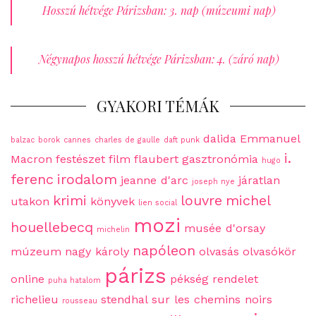
Hosszú hétvége Párizsban: 3. nap (múzeumi nap)
Négynapos hosszú hétvége Párizsban: 4. (záró nap)
GYAKORI TÉMÁK
dalida
Emmanuel
balzac
borok
cannes
charles de gaulle
daft punk
i.
Macron
festészet
film
flaubert
gasztronómia
hugo
ferenc
irodalom
jeanne d'arc
járatlan
joseph nye
krimi
louvre
michel
utakon
könyvek
lien social
mozi
houellebecq
musée d'orsay
michelin
napóleon
múzeum
nagy károly
olvasás
olvasókör
párizs
online
pékség
rendelet
puha hatalom
richelieu
stendhal
sur les chemins noirs
rousseau