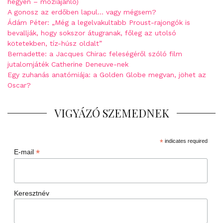
hegyen – moziajánló)
A gonosz az erdőben lapul… vagy mégsem?
Ádám Péter: „Még a legelvakultabb Proust-rajongók is
bevallják, hogy sokszor átugranak, főleg az utolsó
kötetekben, tíz-húsz oldalt”
Bernadette: a Jacques Chirac feleségéről szóló film
jutalomjáték Catherine Deneuve-nek
Egy zuhanás anatómiája: a Golden Globe megvan, jöhet az
Oscar?
VIGYÁZÓ SZEMEDNEK
*
indicates required
*
E-mail
Keresztnév