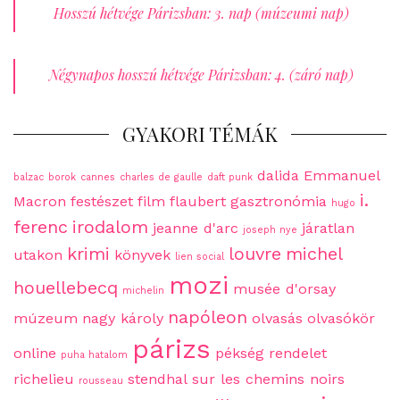
Hosszú hétvége Párizsban: 3. nap (múzeumi nap)
Négynapos hosszú hétvége Párizsban: 4. (záró nap)
GYAKORI TÉMÁK
dalida
Emmanuel
balzac
borok
cannes
charles de gaulle
daft punk
i.
Macron
festészet
film
flaubert
gasztronómia
hugo
ferenc
irodalom
jeanne d'arc
járatlan
joseph nye
krimi
louvre
michel
utakon
könyvek
lien social
mozi
houellebecq
musée d'orsay
michelin
napóleon
múzeum
nagy károly
olvasás
olvasókör
párizs
online
pékség
rendelet
puha hatalom
richelieu
stendhal
sur les chemins noirs
rousseau