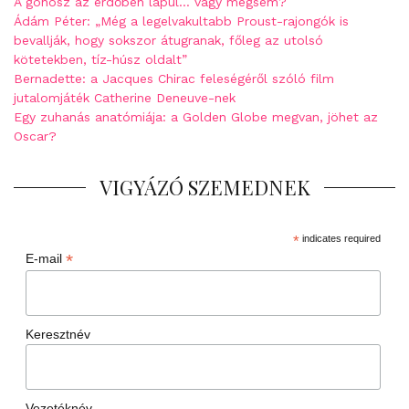
A gonosz az erdőben lapul… vagy mégsem?
Ádám Péter: „Még a legelvakultabb Proust-rajongók is
bevallják, hogy sokszor átugranak, főleg az utolsó
kötetekben, tíz-húsz oldalt”
Bernadette: a Jacques Chirac feleségéről szóló film
jutalomjáték Catherine Deneuve-nek
Egy zuhanás anatómiája: a Golden Globe megvan, jöhet az
Oscar?
VIGYÁZÓ SZEMEDNEK
*
indicates required
*
E-mail
Keresztnév
Vezetéknév