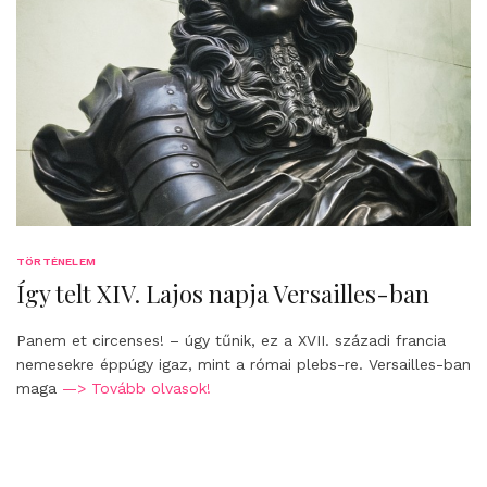
TÖRTÉNELEM
Így telt XIV. Lajos napja Versailles-ban
Panem et circenses! – úgy tűnik, ez a XVII. századi francia
nemesekre éppúgy igaz, mint a római plebs-re. Versailles-ban
maga
—> Tovább olvasok!