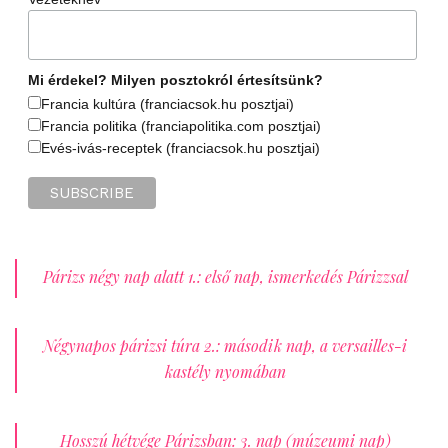
Mi érdekel? Milyen posztokról értesítsünk?
Francia kultúra (franciacsok.hu posztjai)
Francia politika (franciapolitika.com posztjai)
Evés-ivás-receptek (franciacsok.hu posztjai)
Párizs négy nap alatt 1.: első nap, ismerkedés Párizzsal
Négynapos párizsi túra 2.: második nap, a versailles-i
kastély nyomában
Hosszú hétvége Párizsban: 3. nap (múzeumi nap)