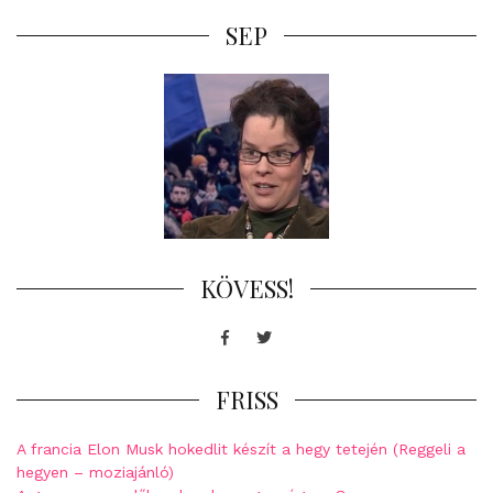
SEP
KÖVESS!
Facebook
Twitter
FRISS
A francia Elon Musk hokedlit készít a hegy tetején (Reggeli a
hegyen – moziajánló)