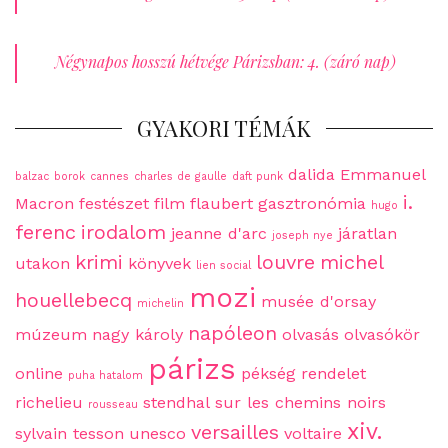
Négynapos hosszú hétvége Párizsban: 4. (záró nap)
GYAKORI TÉMÁK
dalida
Emmanuel
balzac
borok
cannes
charles de gaulle
daft punk
i.
Macron
festészet
film
flaubert
gasztronómia
hugo
ferenc
irodalom
jeanne d'arc
járatlan
joseph nye
krimi
louvre
michel
utakon
könyvek
lien social
mozi
houellebecq
musée d'orsay
michelin
napóleon
múzeum
nagy károly
olvasás
olvasókör
párizs
online
pékség
rendelet
puha hatalom
richelieu
stendhal
sur les chemins noirs
rousseau
xiv.
versailles
sylvain tesson
unesco
voltaire