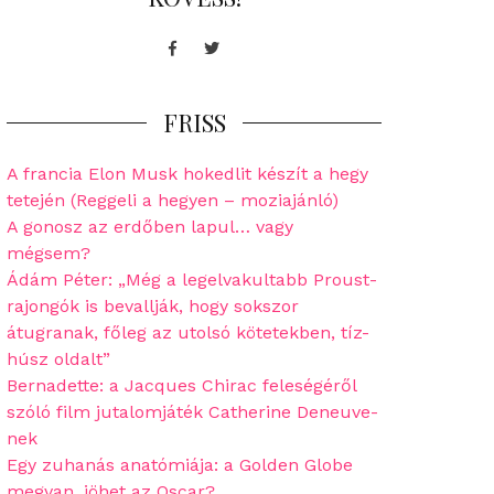
Facebook
Twitter
FRISS
A francia Elon Musk hokedlit készít a hegy
tetején (Reggeli a hegyen – moziajánló)
A gonosz az erdőben lapul… vagy
mégsem?
Ádám Péter: „Még a legelvakultabb Proust-
rajongók is bevallják, hogy sokszor
átugranak, főleg az utolsó kötetekben, tíz-
húsz oldalt”
Bernadette: a Jacques Chirac feleségéről
szóló film jutalomjáték Catherine Deneuve-
nek
Egy zuhanás anatómiája: a Golden Globe
megvan, jöhet az Oscar?