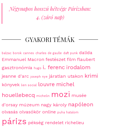
Négynapos hosszú hétvége Párizsban:
4. (záró nap)
GYAKORI TÉMÁK
dalida
balzac
borok
cannes
charles de gaulle
daft punk
Emmanuel Macron
festészet
film
flaubert
i. ferenc
irodalom
gasztronómia
hugo
krimi
jeanne d'arc
járatlan utakon
joseph nye
louvre
michel
könyvek
lien social
mozi
houellebecq
musée
michelin
napóleon
d'orsay
múzeum
nagy károly
olvasás
olvasókör
online
puha hatalom
párizs
pékség
rendelet
richelieu