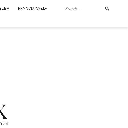
Search
ELEM
FRANCIA NYELV
for:
K
ővel