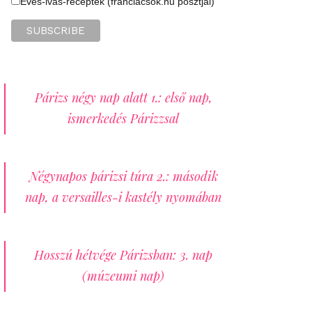
Evés-ivás-receptek (franciacsok.hu posztjai)
Párizs négy nap alatt 1.: első nap,
ismerkedés Párizzsal
Négynapos párizsi túra 2.: második
nap, a versailles-i kastély nyomában
Hosszú hétvége Párizsban: 3. nap
(múzeumi nap)