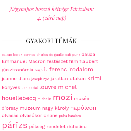
Négynapos hosszú hétvége Párizsban:
4. (záró nap)
GYAKORI TÉMÁK
dalida
balzac
borok
cannes
charles de gaulle
daft punk
Emmanuel Macron
festészet
film
flaubert
i. ferenc
irodalom
gasztronómia
hugo
krimi
jeanne d'arc
járatlan utakon
joseph nye
louvre
michel
könyvek
lien social
mozi
houellebecq
musée
michelin
napóleon
d'orsay
múzeum
nagy károly
olvasás
olvasókör
online
puha hatalom
párizs
pékség
rendelet
richelieu