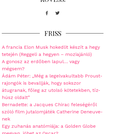
Facebook
Twitter
FRISS
A francia Elon Musk hokedlit készít a hegy
tetején (Reggeli a hegyen – moziajánló)
A gonosz az erdőben lapul… vagy
mégsem?
Ádám Péter: „Még a legelvakultabb Proust-
rajongók is bevallják, hogy sokszor
átugranak, főleg az utolsó kötetekben, tíz-
húsz oldalt”
Bernadette: a Jacques Chirac feleségéről
szóló film jutalomjáték Catherine Deneuve-
nek
Egy zuhanás anatómiája: a Golden Globe
megvan, jöhet az Oscar?