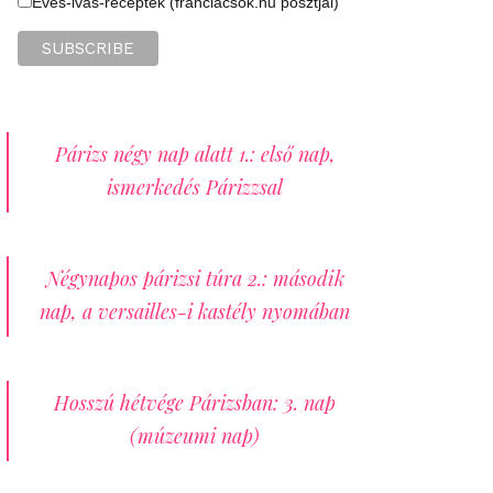
Evés-ivás-receptek (franciacsok.hu posztjai)
Párizs négy nap alatt 1.: első nap,
ismerkedés Párizzsal
Négynapos párizsi túra 2.: második
nap, a versailles-i kastély nyomában
Hosszú hétvége Párizsban: 3. nap
(múzeumi nap)