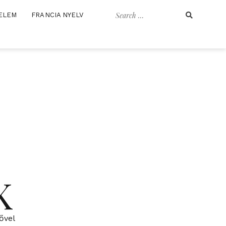
Search
ELEM
FRANCIA NYELV
for:
K
ővel