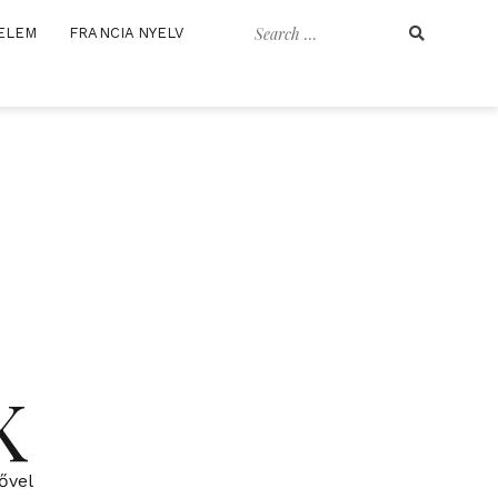
Search
ELEM
FRANCIA NYELV
for:
K
ővel