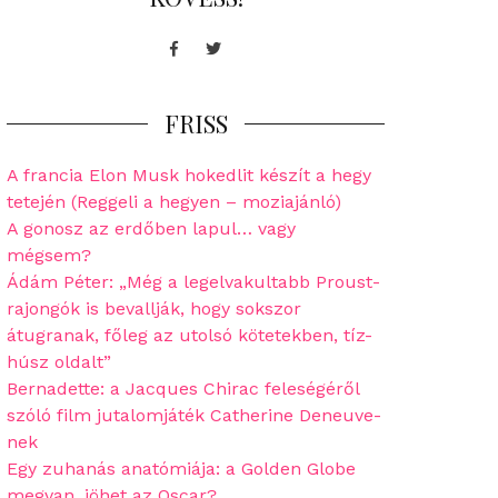
Facebook
Twitter
FRISS
A francia Elon Musk hokedlit készít a hegy
tetején (Reggeli a hegyen – moziajánló)
A gonosz az erdőben lapul… vagy
mégsem?
Ádám Péter: „Még a legelvakultabb Proust-
rajongók is bevallják, hogy sokszor
átugranak, főleg az utolsó kötetekben, tíz-
húsz oldalt”
Bernadette: a Jacques Chirac feleségéről
szóló film jutalomjáték Catherine Deneuve-
nek
Egy zuhanás anatómiája: a Golden Globe
megvan, jöhet az Oscar?