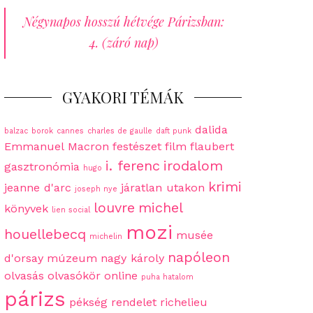
Négynapos hosszú hétvége Párizsban:
4. (záró nap)
GYAKORI TÉMÁK
dalida
balzac
borok
cannes
charles de gaulle
daft punk
Emmanuel Macron
festészet
film
flaubert
i. ferenc
irodalom
gasztronómia
hugo
krimi
jeanne d'arc
járatlan utakon
joseph nye
louvre
michel
könyvek
lien social
mozi
houellebecq
musée
michelin
napóleon
d'orsay
múzeum
nagy károly
olvasás
olvasókör
online
puha hatalom
párizs
pékség
rendelet
richelieu