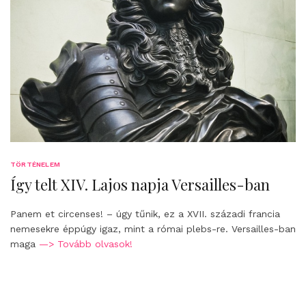
TÖRTÉNELEM
Így telt XIV. Lajos napja Versailles-ban
Panem et circenses! – úgy tűnik, ez a XVII. századi francia
nemesekre éppúgy igaz, mint a római plebs-re. Versailles-ban
maga
—> Tovább olvasok!