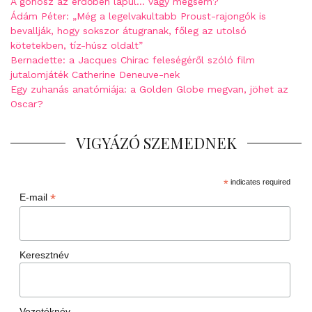
A gonosz az erdőben lapul… vagy mégsem?
Ádám Péter: „Még a legelvakultabb Proust-rajongók is
bevallják, hogy sokszor átugranak, főleg az utolsó
kötetekben, tíz-húsz oldalt”
Bernadette: a Jacques Chirac feleségéről szóló film
jutalomjáték Catherine Deneuve-nek
Egy zuhanás anatómiája: a Golden Globe megvan, jöhet az
Oscar?
VIGYÁZÓ SZEMEDNEK
*
indicates required
*
E-mail
Keresztnév
Vezetéknév