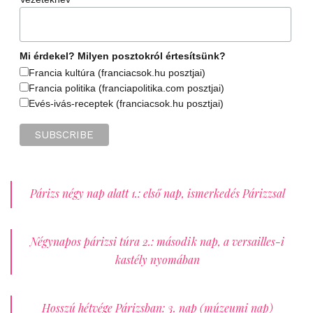
Mi érdekel? Milyen posztokról értesítsünk?
Francia kultúra (franciacsok.hu posztjai)
Francia politika (franciapolitika.com posztjai)
Evés-ivás-receptek (franciacsok.hu posztjai)
Párizs négy nap alatt 1.: első nap, ismerkedés Párizzsal
Négynapos párizsi túra 2.: második nap, a versailles-i
kastély nyomában
Hosszú hétvége Párizsban: 3. nap (múzeumi nap)