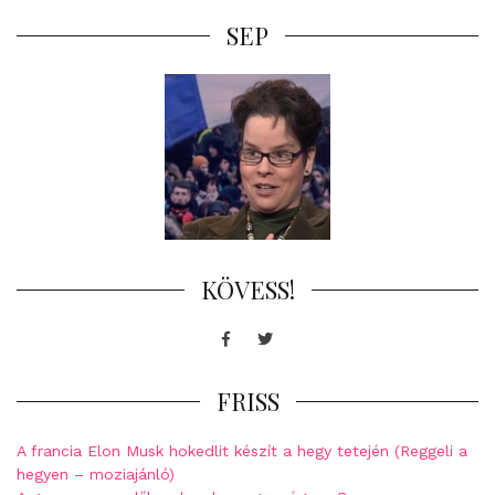
SEP
KÖVESS!
Facebook
Twitter
FRISS
A francia Elon Musk hokedlit készít a hegy tetején (Reggeli a
hegyen – moziajánló)