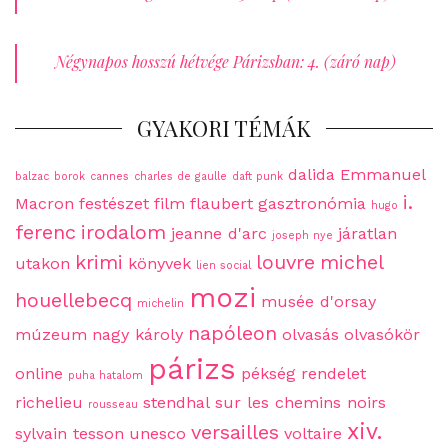
Négynapos hosszú hétvége Párizsban: 4. (záró nap)
GYAKORI TÉMÁK
dalida
Emmanuel
balzac
borok
cannes
charles de gaulle
daft punk
i.
Macron
festészet
film
flaubert
gasztronómia
hugo
ferenc
irodalom
jeanne d'arc
járatlan
joseph nye
krimi
louvre
michel
utakon
könyvek
lien social
mozi
houellebecq
musée d'orsay
michelin
napóleon
múzeum
nagy károly
olvasás
olvasókör
párizs
online
pékség
rendelet
puha hatalom
richelieu
stendhal
sur les chemins noirs
rousseau
xiv.
versailles
sylvain tesson
unesco
voltaire