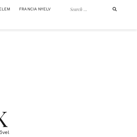
Search
ELEM
FRANCIA NYELV
for:
K
ővel