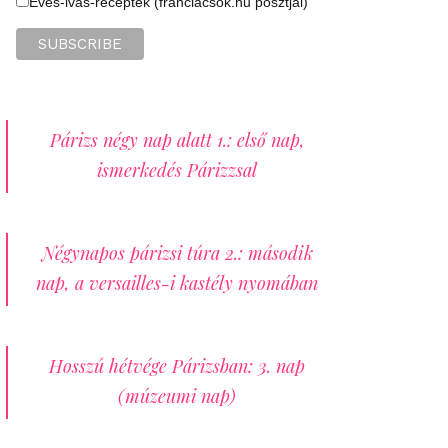
Evés-ivás-receptek (franciacsok.hu posztjai)
Párizs négy nap alatt 1.: első nap,
ismerkedés Párizzsal
Négynapos párizsi túra 2.: második
nap, a versailles-i kastély nyomában
Hosszú hétvége Párizsban: 3. nap
(múzeumi nap)