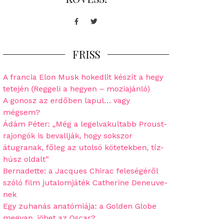
Facebook
Twitter
FRISS
A francia Elon Musk hokedlit készít a hegy
tetején (Reggeli a hegyen – moziajánló)
A gonosz az erdőben lapul… vagy
mégsem?
Ádám Péter: „Még a legelvakultabb Proust-
rajongók is bevallják, hogy sokszor
átugranak, főleg az utolsó kötetekben, tíz-
húsz oldalt”
Bernadette: a Jacques Chirac feleségéről
szóló film jutalomjáték Catherine Deneuve-
nek
Egy zuhanás anatómiája: a Golden Globe
megvan, jöhet az Oscar?