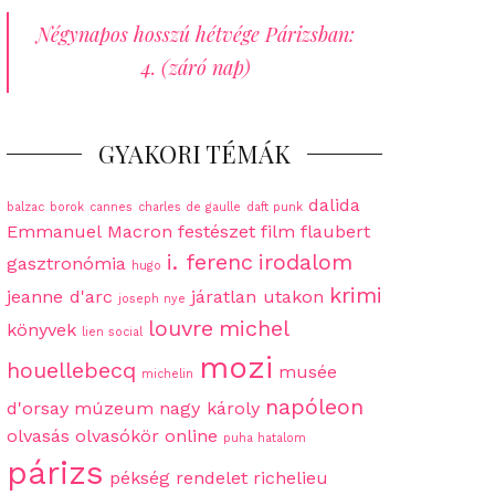
Négynapos hosszú hétvége Párizsban:
4. (záró nap)
GYAKORI TÉMÁK
dalida
balzac
borok
cannes
charles de gaulle
daft punk
Emmanuel Macron
festészet
film
flaubert
i. ferenc
irodalom
gasztronómia
hugo
krimi
jeanne d'arc
járatlan utakon
joseph nye
louvre
michel
könyvek
lien social
mozi
houellebecq
musée
michelin
napóleon
d'orsay
múzeum
nagy károly
olvasás
olvasókör
online
puha hatalom
párizs
pékség
rendelet
richelieu