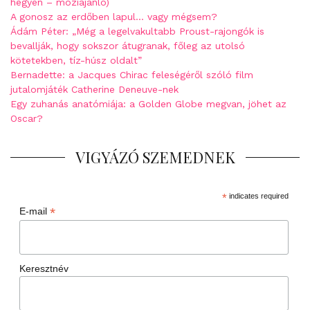
hegyen – moziajánló)
A gonosz az erdőben lapul… vagy mégsem?
Ádám Péter: „Még a legelvakultabb Proust-rajongók is
bevallják, hogy sokszor átugranak, főleg az utolsó
kötetekben, tíz-húsz oldalt”
Bernadette: a Jacques Chirac feleségéről szóló film
jutalomjáték Catherine Deneuve-nek
Egy zuhanás anatómiája: a Golden Globe megvan, jöhet az
Oscar?
VIGYÁZÓ SZEMEDNEK
*
indicates required
*
E-mail
Keresztnév