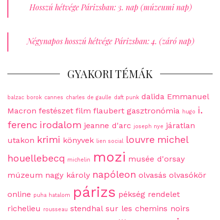
Hosszú hétvége Párizsban: 3. nap (múzeumi nap)
Négynapos hosszú hétvége Párizsban: 4. (záró nap)
GYAKORI TÉMÁK
dalida
Emmanuel
balzac
borok
cannes
charles de gaulle
daft punk
i.
Macron
festészet
film
flaubert
gasztronómia
hugo
ferenc
irodalom
jeanne d'arc
járatlan
joseph nye
krimi
louvre
michel
utakon
könyvek
lien social
mozi
houellebecq
musée d'orsay
michelin
napóleon
múzeum
nagy károly
olvasás
olvasókör
párizs
online
pékség
rendelet
puha hatalom
richelieu
stendhal
sur les chemins noirs
rousseau