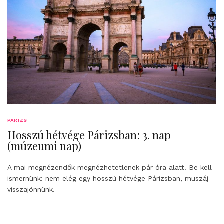
PÁRIZS
Hosszú hétvége Párizsban: 3. nap
(múzeumi nap)
A mai megnézendők megnézhetetlenek pár óra alatt. Be kell
ismernünk: nem elég egy hosszú hétvége Párizsban, muszáj
visszajönnünk.