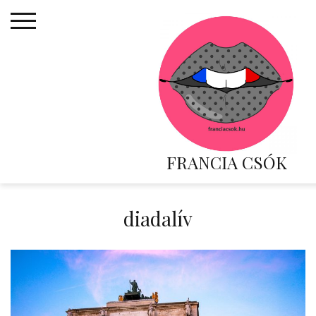
Skip
to
content
FRANCIA CSÓK
diadalív