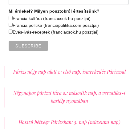
Mi érdekel? Milyen posztokról értesítsünk?
Francia kultúra (franciacsok.hu posztjai)
Francia politika (franciapolitika.com posztjai)
Evés-ivás-receptek (franciacsok.hu posztjai)
Párizs négy nap alatt 1.: első nap, ismerkedés Párizzsal
Négynapos párizsi túra 2.: második nap, a versailles-i
kastély nyomában
Hosszú hétvége Párizsban: 3. nap (múzeumi nap)