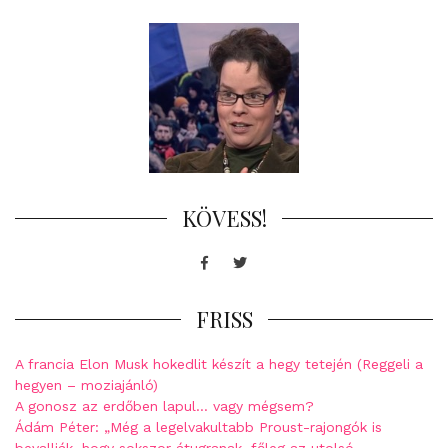
KÖVESS!
Facebook
Twitter
FRISS
A francia Elon Musk hokedlit készít a hegy tetején (Reggeli a
hegyen – moziajánló)
A gonosz az erdőben lapul… vagy mégsem?
Ádám Péter: „Még a legelvakultabb Proust-rajongók is
bevallják, hogy sokszor átugranak, főleg az utolsó