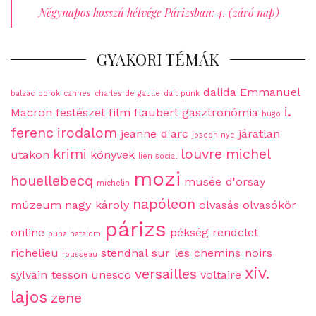
Négynapos hosszú hétvége Párizsban: 4. (záró nap)
GYAKORI TÉMÁK
dalida
Emmanuel
balzac
borok
cannes
charles de gaulle
daft punk
i.
Macron
festészet
film
flaubert
gasztronómia
hugo
ferenc
irodalom
jeanne d'arc
járatlan
joseph nye
krimi
louvre
michel
utakon
könyvek
lien social
mozi
houellebecq
musée d'orsay
michelin
napóleon
múzeum
nagy károly
olvasás
olvasókör
párizs
online
pékség
rendelet
puha hatalom
richelieu
stendhal
sur les chemins noirs
rousseau
xiv.
versailles
sylvain tesson
unesco
voltaire
lajos
zene