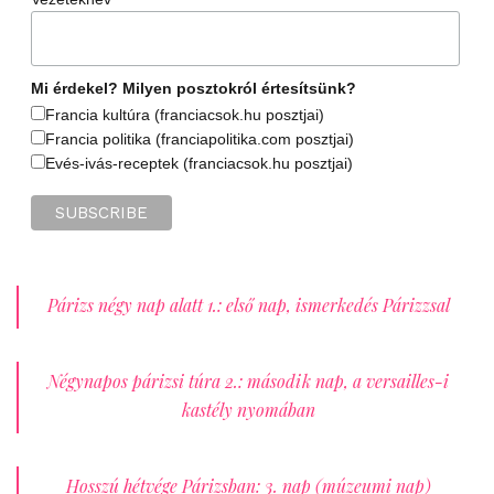
Mi érdekel? Milyen posztokról értesítsünk?
Francia kultúra (franciacsok.hu posztjai)
Francia politika (franciapolitika.com posztjai)
Evés-ivás-receptek (franciacsok.hu posztjai)
Párizs négy nap alatt 1.: első nap, ismerkedés Párizzsal
Négynapos párizsi túra 2.: második nap, a versailles-i
kastély nyomában
Hosszú hétvége Párizsban: 3. nap (múzeumi nap)