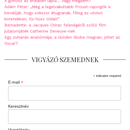
A gonosz az erdőben lapul… vagy mégsem?
Ádám Péter: „Még a legelvakultabb Proust-rajongók is
bevallják, hogy sokszor átugranak, főleg az utolsó
kötetekben, tíz-húsz oldalt”
Bernadette: a Jacques Chirac feleségéről szóló film
jutalomjáték Catherine Deneuve-nek
Egy zuhanás anatómiája: a Golden Globe megvan, jöhet az
Oscar?
VIGYÁZÓ SZEMEDNEK
*
indicates required
*
E-mail
Keresztnév
Vezetéknév