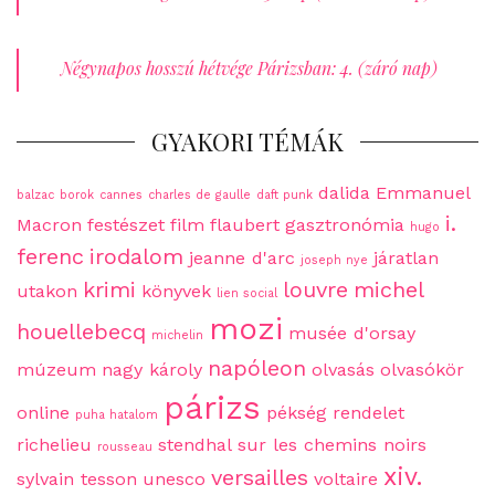
Négynapos hosszú hétvége Párizsban: 4. (záró nap)
GYAKORI TÉMÁK
dalida
Emmanuel
balzac
borok
cannes
charles de gaulle
daft punk
i.
Macron
festészet
film
flaubert
gasztronómia
hugo
ferenc
irodalom
jeanne d'arc
járatlan
joseph nye
krimi
louvre
michel
utakon
könyvek
lien social
mozi
houellebecq
musée d'orsay
michelin
napóleon
múzeum
nagy károly
olvasás
olvasókör
párizs
online
pékség
rendelet
puha hatalom
richelieu
stendhal
sur les chemins noirs
rousseau
xiv.
versailles
sylvain tesson
unesco
voltaire