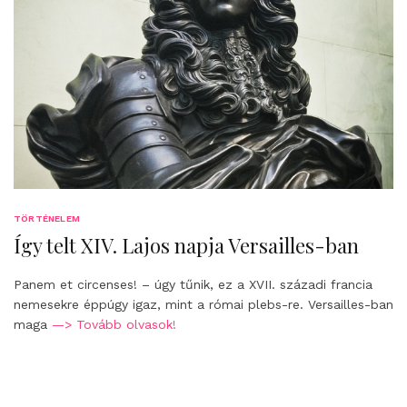
TÖRTÉNELEM
Így telt XIV. Lajos napja Versailles-ban
Panem et circenses! – úgy tűnik, ez a XVII. századi francia
nemesekre éppúgy igaz, mint a római plebs-re. Versailles-ban
maga
—> Tovább olvasok!