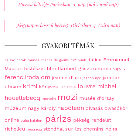
Hosszú hétvége Párizsban: 3. nap (múzeumi nap)
Négynapos hosszú hétvége Párizsban: 4. (záró nap)
GYAKORI TÉMÁK
dalida
Emmanuel
balzac
borok
cannes
charles de gaulle
daft punk
i.
Macron
festészet
film
flaubert
gasztronómia
hugo
ferenc
irodalom
jeanne d'arc
járatlan
joseph nye
krimi
louvre
michel
utakon
könyvek
lien social
mozi
houellebecq
musée d'orsay
michelin
napóleon
múzeum
nagy károly
olvasás
olvasókör
párizs
online
pékség
rendelet
puha hatalom
richelieu
stendhal
sur les chemins noirs
rousseau