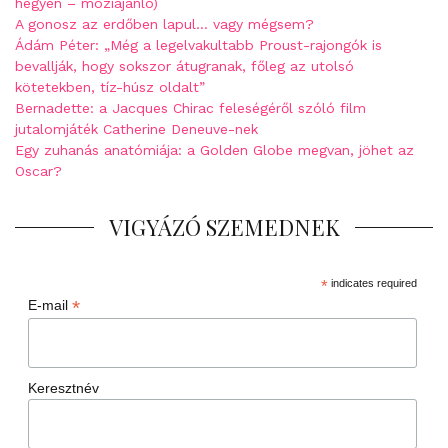
hegyen – moziajánló)
A gonosz az erdőben lapul… vagy mégsem?
Ádám Péter: „Még a legelvakultabb Proust-rajongók is
bevallják, hogy sokszor átugranak, főleg az utolsó
kötetekben, tíz-húsz oldalt”
Bernadette: a Jacques Chirac feleségéről szóló film
jutalomjáték Catherine Deneuve-nek
Egy zuhanás anatómiája: a Golden Globe megvan, jöhet az
Oscar?
VIGYÁZÓ SZEMEDNEK
*
indicates required
*
E-mail
Keresztnév