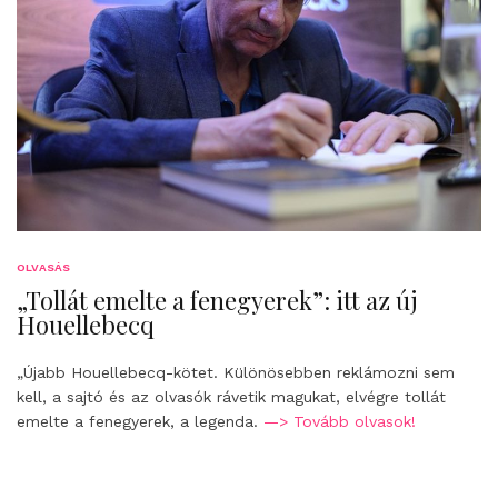
OLVASÁS
„Tollát emelte a fenegyerek”: itt az új
Houellebecq
„Újabb Houellebecq-kötet. Különösebben reklámozni sem
kell, a sajtó és az olvasók rávetik magukat, elvégre tollát
emelte a fenegyerek, a legenda.
—> Tovább olvasok!