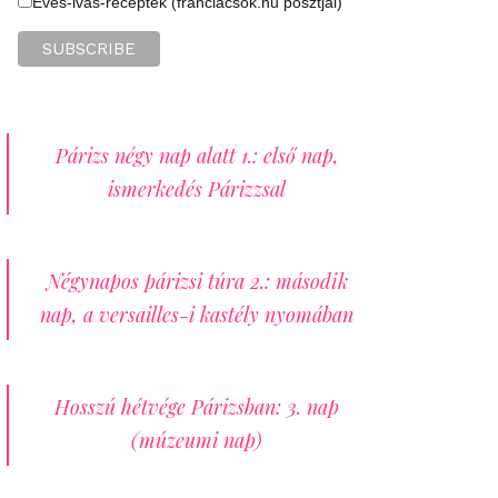
Evés-ivás-receptek (franciacsok.hu posztjai)
Párizs négy nap alatt 1.: első nap,
ismerkedés Párizzsal
Négynapos párizsi túra 2.: második
nap, a versailles-i kastély nyomában
Hosszú hétvége Párizsban: 3. nap
(múzeumi nap)