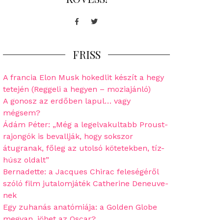
Facebook
Twitter
FRISS
A francia Elon Musk hokedlit készít a hegy
tetején (Reggeli a hegyen – moziajánló)
A gonosz az erdőben lapul… vagy
mégsem?
Ádám Péter: „Még a legelvakultabb Proust-
rajongók is bevallják, hogy sokszor
átugranak, főleg az utolsó kötetekben, tíz-
húsz oldalt”
Bernadette: a Jacques Chirac feleségéről
szóló film jutalomjáték Catherine Deneuve-
nek
Egy zuhanás anatómiája: a Golden Globe
megvan, jöhet az Oscar?