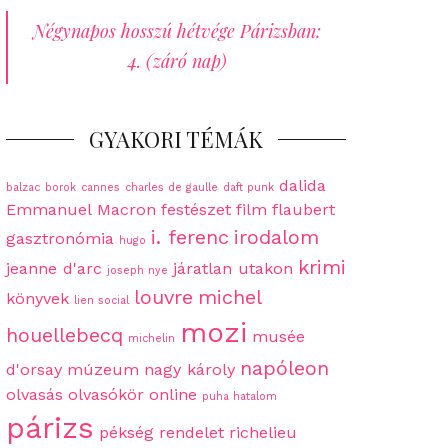
Négynapos hosszú hétvége Párizsban:
4. (záró nap)
GYAKORI TÉMÁK
dalida
balzac
borok
cannes
charles de gaulle
daft punk
Emmanuel Macron
festészet
film
flaubert
i. ferenc
irodalom
gasztronómia
hugo
krimi
jeanne d'arc
járatlan utakon
joseph nye
louvre
michel
könyvek
lien social
mozi
houellebecq
musée
michelin
napóleon
d'orsay
múzeum
nagy károly
olvasás
olvasókör
online
puha hatalom
párizs
pékség
rendelet
richelieu