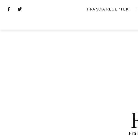
Skip
Facebook
Twitter
FRANCIA RECEPTEK
to
content
Fra